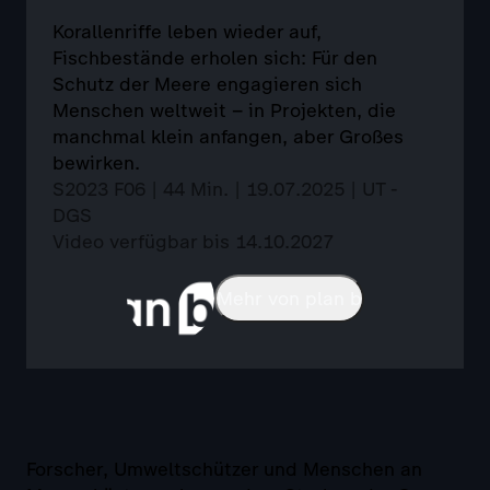
Korallenriffe leben wieder auf,
Fischbestände erholen sich: Für den
Schutz der Meere engagieren sich
Menschen weltweit – in Projekten, die
manchmal klein anfangen, aber Großes
bewirken.
S2023 F06 | 44 Min. | 19.07.2025 | UT -
DGS
Video verfügbar bis 14.10.2027
Mehr von plan b
Forscher, Umweltschützer und Menschen an