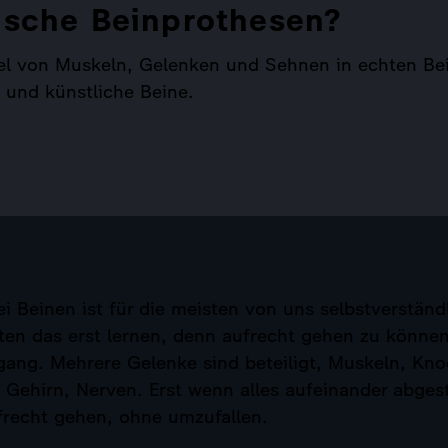
ische Beinprothesen?
l von Muskeln, Gelenken und Sehnen in echten Be
und künstliche Beine.
i Beinen ist für die meisten von uns selbstverständ
en das erst lernen, denn aufrecht gehen zu können 
gang. Mehrere Gelenke sind beteiligt, Muskeln, Kn
Gehirn, Nerven. Erst wenn alles aufeinander abgest
frecht gehen, ohne umzufallen.