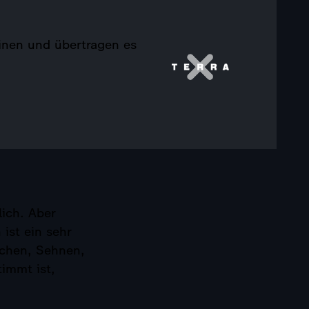
inen und übertragen es
lich. Aber
ist ein sehr
ochen, Sehnen,
immt ist,