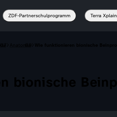
ZDF-Partnerschulprogramm
Terra Xpla
nde
Anatomie
Wie funktionieren bionische Beinpr
en bionische Bein