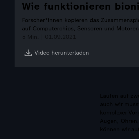
Wie funktionieren bion
Forscher*innen kopieren das Zusammenspie
auf Computerchips, Sensoren und Motoren 
5 Min. | 01.09.2021
Video herunterladen
Laufen auf zwe
auch wir musst
komplexer Vor
Augen, Ohren, 
können wir au