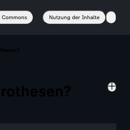
in Commons
Nutzung der Inhalte
othesen?
prothesen?