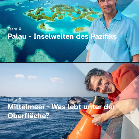
Terra X
Palau - Inselwelten des Pazifiks
Terra X
Mittelmeer - Was lebt unter der
Oberfläche?