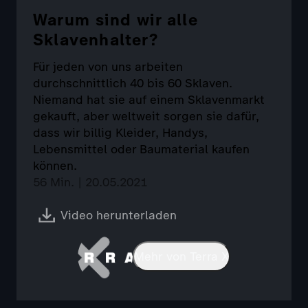
Warum sind wir alle
Sklavenhalter?
Für jeden von uns arbeiten
durchschnittlich 40 bis 60 Sklaven.
Niemand hat sie auf einem Sklavenmarkt
gekauft, aber weltweit sorgen sie dafür,
dass wir billig Kleider, Handys,
Lebensmittel oder Baumaterial kaufen
können.
56 Min. | 20.05.2021
Video herunterladen
Mehr von Terra X