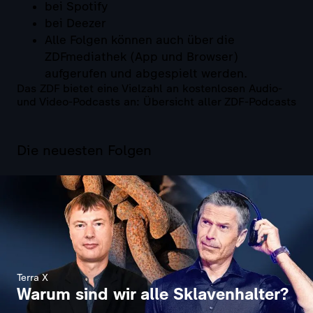
bei Spotify
bei Deezer
Alle Folgen können auch über die
ZDFmediathek (App und Browser)
aufgerufen und abgespielt werden.
Das ZDF bietet eine Vielzahl an kostenlosen Audio-
und Video-Podcasts an: Übersicht aller ZDF-Podcasts
Die neuesten Folgen
Terra X
Warum sind wir alle Sklavenhalter?