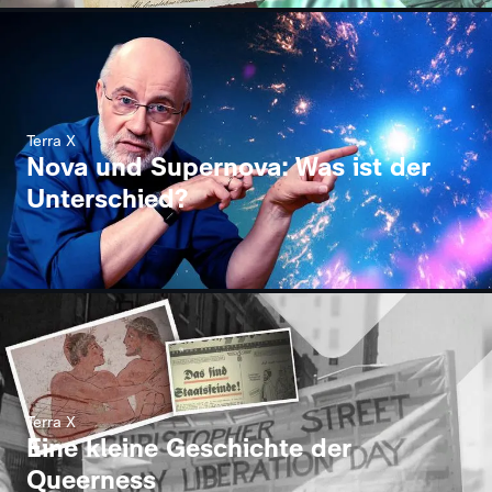
Terra X
Nova und Supernova: Was ist der
Unterschied?
Terra X
Eine kleine Geschichte der
Queerness