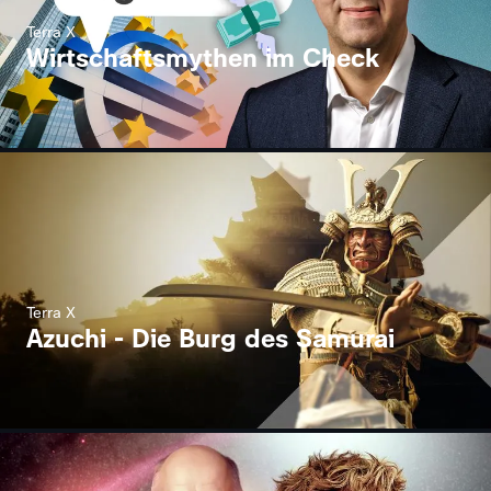
Terra X
Wirtschaftsmythen im Check
Terra X
Azuchi - Die Burg des Samurai