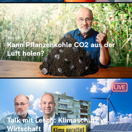
Terra X
Kann Pflanzenkohle CO2 aus der
Luft holen?
Terra X
Talk mit Lesch: Klimaschutz vs.
Wirtschaft