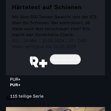
Härtetest auf Schienen
Mit über 500 Tonnen Gewicht rast der ICE
über die Schienen. Wer kontrolliert, ob
diese auch fest verschraubt sind? Eric
macht den Sicherheits-Check.
F23 | 24 Min. | 10.05.2024 | UT - DGS
Video verfügbar bis 10.05.2029
Mehr von PUR+
PUR+
PUR+
115 teilige Serie
Alle Folgen