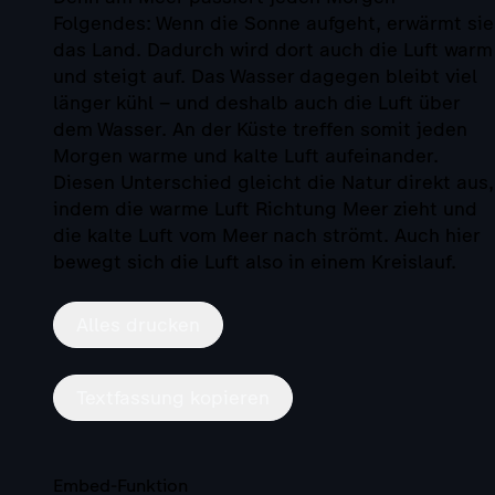
Folgendes: Wenn die Sonne aufgeht, erwärmt sie
das Land. Dadurch wird dort auch die Luft warm
und steigt auf. Das Wasser dagegen bleibt viel
länger kühl – und deshalb auch die Luft über
dem Wasser. An der Küste treffen somit jeden
Morgen warme und kalte Luft aufeinander.
Diesen Unterschied gleicht die Natur direkt aus,
indem die warme Luft Richtung Meer zieht und
die kalte Luft vom Meer nach strömt. Auch hier
bewegt sich die Luft also in einem Kreislauf.
Alles drucken
Textfassung kopieren
Embed-Funktion