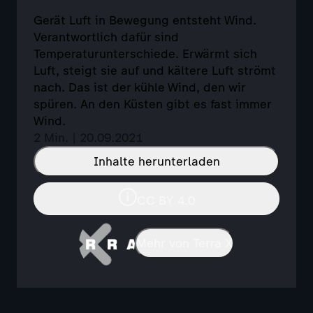
Gerät Luft in Bewegung entsteht Wind.
Verantwortlich dafür sind
Temperaturunterschiede. Erwärmt sich
Luft, steigt sie auf und kältere Luft strömt
nach. Das ist der kühle Wind, den wir
spüren. An den Küsten gibt es fast immer
Wind.
2 Min. | 20.09.2021
Inhalte herunterladen
CC BY 4.0
Mehr von Terra X