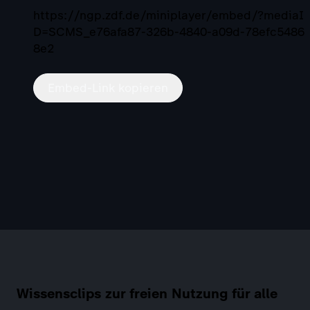
https://ngp.zdf.de/miniplayer/embed/?mediaI
D=SCMS_e76afa87-326b-4840-a09d-78efc5486
8e2
Embed-Link kopieren
Wissensclips zur freien Nutzung für alle