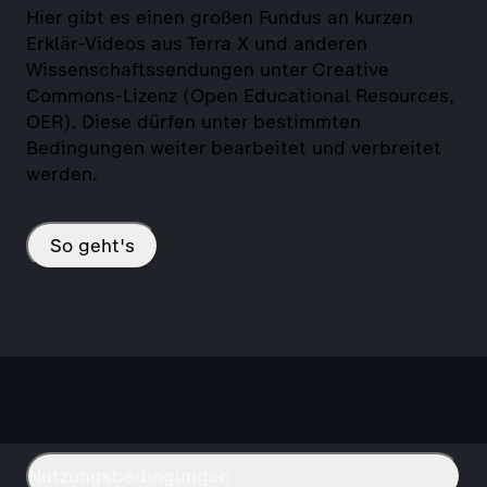
Hier gibt es einen großen Fundus an kurzen
Erklär-Videos aus Terra X und anderen
Wissenschaftssendungen unter Creative
Commons-Lizenz (Open Educational Resources,
OER). Diese dürfen unter bestimmten
Bedingungen weiter bearbeitet und verbreitet
werden.
So geht's
Nutzungsbedingungen