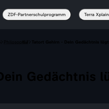
ZDF-Partnerschulprogramm
Terra Xpla
s
Philosophie
Tatort Gehirn - Dein Gedächtnis lügt
Dein Gedächtnis l