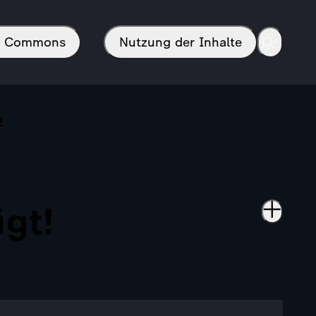
in Commons
Nutzung der Inhalte
!
ügt!