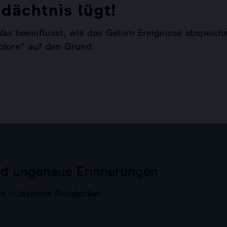
edächtnis lügt!
s beeinflusst, wie das Gehirn Ereignisse abspeiche
plore" auf den Grund.
nd ungenaue Erinnerungen
n - Jasmina Neudecker