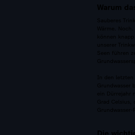
Warum das
Sauberes Trink
Wärme. Noch. 
können knapp w
unserer Trink
Seen führen ze
Grundwassersp
In den letzten
Grundwasser be
ein Dürrejahr
Grad Celsius, 
Grundwasser-P
Die wichti