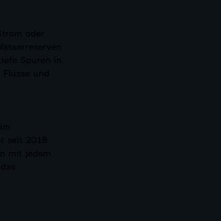
 Strom oder
Wasserreserven
iefe Spuren in
 Flüsse und
eim
t seit 2018
nn mit jedem
 das