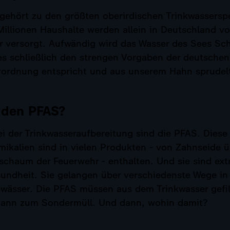
gehört zu den größten oberirdischen Trinkwassersp
Millionen Haushalte werden allein in Deutschland v
 versorgt. Aufwändig wird das Wasser des Sees Schr
 es schließlich den strengen Vorgaben der deutschen
rordnung entspricht und aus unserem Hahn sprudel
 den PFAS?
ei der Trinkwasseraufbereitung sind die PFAS. Dies
ikalien sind in vielen Produkten - von Zahnseide 
schaum der Feuerwehr - enthalten. Und sie sind ext
sundheit. Sie gelangen über verschiedenste Wege in
wässer. Die PFAS müssen aus dem Trinkwasser gefil
dann zum Sondermüll. Und dann, wohin damit?