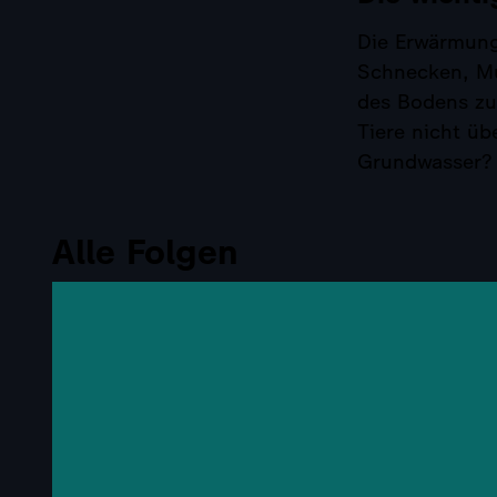
Die Erwärmung
Schnecken, Mu
des Bodens zu
Tiere nicht üb
Grundwasser?
Alle Folgen