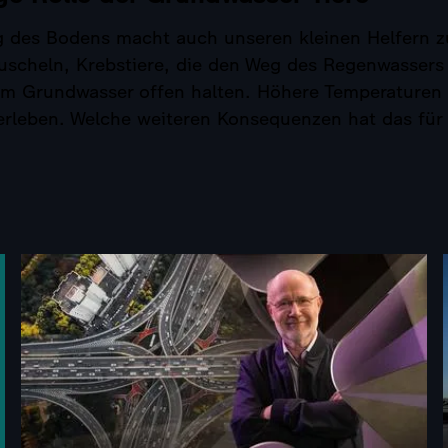
 des Bodens macht auch unseren kleinen Helfern z
scheln, Krebstiere, die den Weg des Regenwassers i
m Grundwasser offen halten. Höhere Temperaturen
erleben. Welche weiteren Konsequenzen hat das für