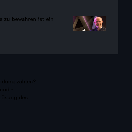
s zu bewahren ist ein
endung zahlen?
 und -
 Lösung des