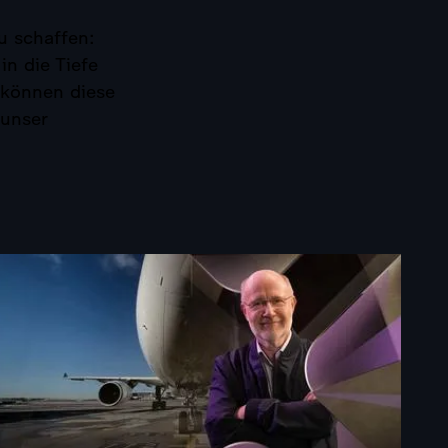
u schaffen:
n die Tiefe
 können diese
 unser