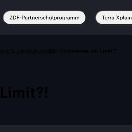
ZDF-Partnerschulprogramm
Terra Xpla
rung & Landwirtschaft
Trinkwasser am Limit?!
Limit?!