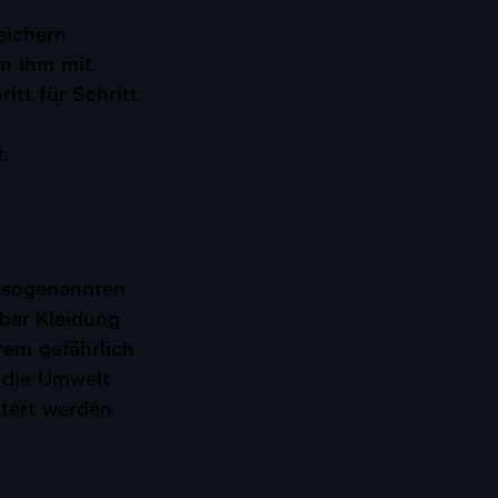
eichern
on ihm mit
itt für Schritt
t.
e sogenannten
über Kleidung
rem gefährlich
 die Umwelt
tert werden