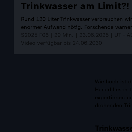
Trinkwasser am Limit?!
Rund 120 Liter Trinkwasser verbrauchen wir 
enormer Aufwand nötig. Forschende warnen
S2025 F06 | 29 Min. | 23.06.2025 | UT - 
Video verfügbar bis 24.06.2030
Wie hoch ist d
Harald Lesch t
expertinnen u
drohenden Tri
Trinkwass