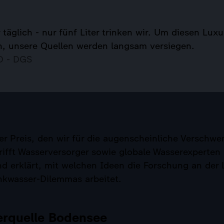
täglich - nur fünf Liter trinken wir. Um diesen Luxu
, unsere Quellen werden langsam versiegen.
AD - DGS
er Preis, den wir für die augenscheinliche Verschw
rifft Wasserversorger sowie globale Wasserexperten
nd erklärt, mit welchen Ideen die Forschung an der
nkwasser-Dilemmas arbeitet.
erquelle Bodensee