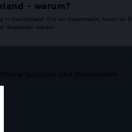
hland - warum?
g in Deutschland. Erst als Siegermacht, heute als P
nen abgezogen werden.
Thema Soldaten und Bundeswehr