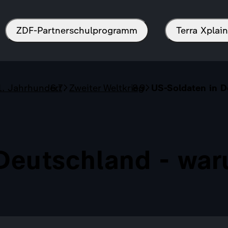
ZDF-Partnerschulprogramm
Terra Xpla
1. Jahrhundert
Zweiter Weltkrieg
US-Soldaten in D
 Deutschland - wa