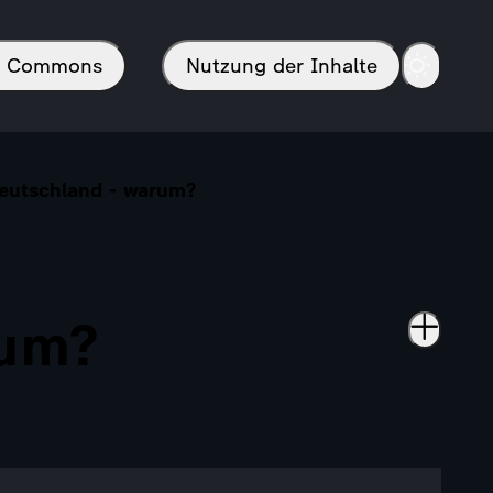
in Commons
Nutzung der Inhalte
eutschland - warum?
rum?