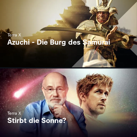
Terra X
Azuchi - Die Burg des Samurai
Terra X
Stirbt die Sonne?