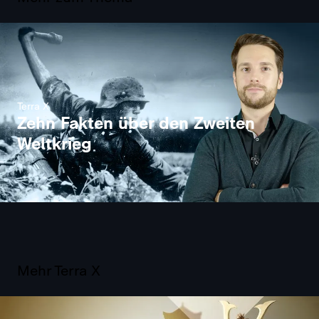
Terra X
Zehn Fakten über den Zweiten
Weltkrieg
Terra X
Terra X - die Einzeldokus
Mehr Terra X