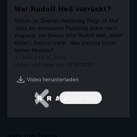
War Rudolf Heß verrückt?
Mitten im Zweiten Weltkrieg fliegt im Mai
1941 ein deutsches Flugzeug allein nach
England. Am Steuer sitzt Rudolf Heß, Adolf
Hitlers Stellvertreter. Was steckte hinter
seiner Mission?
15 Min. | 13.05.2021
Video verfügbar bis 13.05.2031
Video herunterladen
Mehr von Terra X
Mehr zum Thema