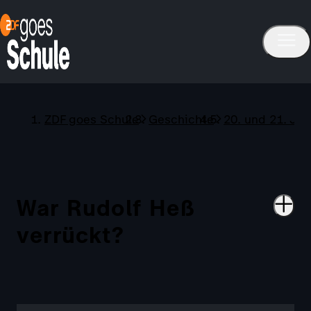
ZDF goes Schule
Geschichte
20. und 21. Ja
War Rudolf Heß
verrückt?