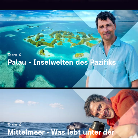
Terra X
Palau - Inselwelten des Pazifiks
Terra X
Mittelmeer - Was lebt unter der