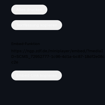
Alles drucken
Textfassung kopieren
Embed-Funktion
https://ngp.zdf.de/miniplayer/embed/?mediaI
D=SCMS_72952777-1c96-4d1a-bc87-18df2e08c
c2e
Embed-Link kopieren