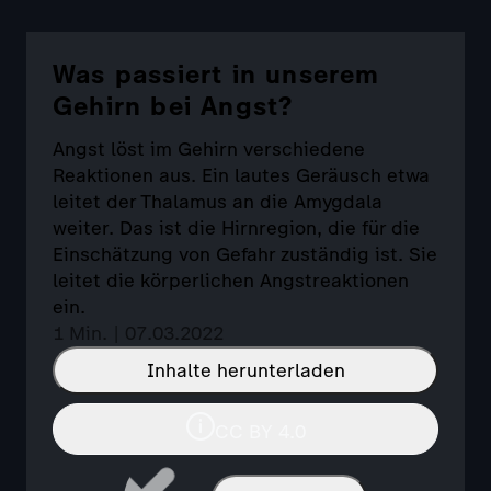
Was passiert in unserem
Gehirn bei Angst?
Angst löst im Gehirn verschiedene
Reaktionen aus. Ein lautes Geräusch etwa
leitet der Thalamus an die Amygdala
weiter. Das ist die Hirnregion, die für die
Einschätzung von Gefahr zuständig ist. Sie
leitet die körperlichen Angstreaktionen
ein.
1 Min. | 07.03.2022
Inhalte herunterladen
CC BY 4.0