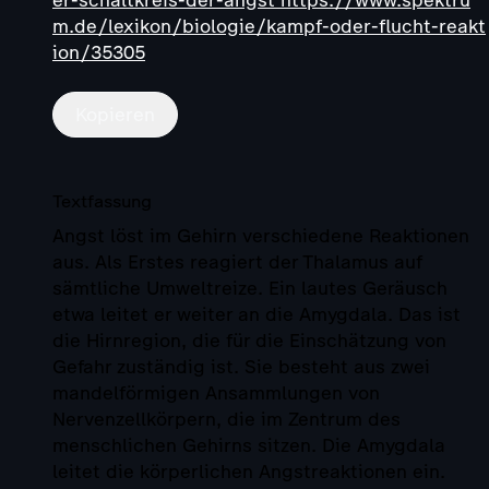
m.de/lexikon/biologie/kampf-oder-flucht-reakt
ion/35305
Kopieren
Textfassung
Angst löst im Gehirn verschiedene Reaktionen
aus. Als Erstes reagiert der Thalamus auf
sämtliche Umweltreize. Ein lautes Geräusch
etwa leitet er weiter an die Amygdala. Das ist
die Hirnregion, die für die Einschätzung von
Gefahr zuständig ist. Sie besteht aus zwei
mandelförmigen Ansammlungen von
Nervenzellkörpern, die im Zentrum des
menschlichen Gehirns sitzen. Die Amygdala
leitet die körperlichen Angstreaktionen ein.