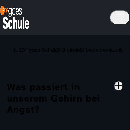
ZDF goes Schule
Biologie
Menschenkunde
Was passiert in
unserem Gehirn bei
Angst?