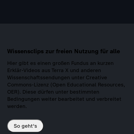
Wissensclips zur freien Nutzung für alle
Hier gibt es einen großen Fundus an kurzen
Erklär-Videos aus Terra X und anderen
Wissenschaftssendungen unter Creative
Commons-Lizenz (Open Educational Resources,
OER). Diese dürfen unter bestimmten
Bedingungen weiter bearbeitet und verbreitet
werden.
So geht's