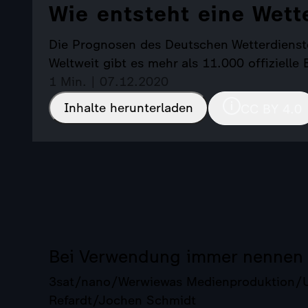
Wie entsteht eine Wet
Die Prognosen des Deutschen Wetterdienst
Weltweit gibt es mehr als 11.000 offizielle
1 Min. | 07.12.2020
Inhalte herunterladen
CC BY 4.0
Bei Verwendung immer nennen
3sat/nano/Werwiewas Medienproduktion/Ut
Refardt/Jochen Schmidt