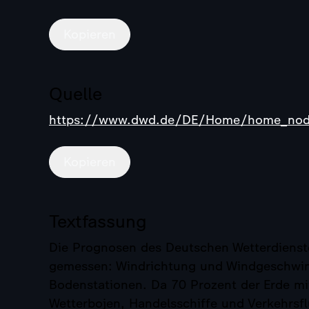
Kopieren
Quelle
https://www.dwd.de/DE/Home/home_nod
Kopieren
Textfassung
Die Prognosen des Deutschen Wetterdienste
gemessen: Windrichtung und Windgeschwindig
Bodenstationen. Da 70 Prozent der Erde m
Wetterbojen, Handelsschiffe und Verkehrsf