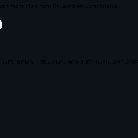
on mehr als einem Dutzend Wettersatelliten.
mediaID=SCMS_e05ac9b6-a863-4d56-9c3b-a81fc229