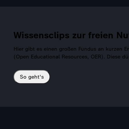
Wissensclips zur freien Nu
Hier gibt es einen großen Fundus an kurzen 
(Open Educational Resources, OER). Diese dü
So geht's