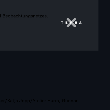
nd Beobachtungsnetzes.
r/Katja Jopp/Atelier Hurra, Gunnar