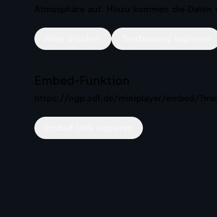
Atmosphäre auf. Hinzu kommen die Daten v
Alles drucken
Textfassung kopieren
Embed-Funktion
https://ngp.zdf.de/miniplayer/embed/?
Embed-Link kopieren