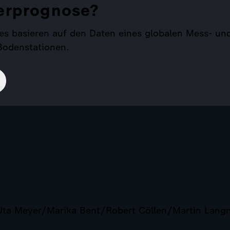
terprognose?
es basieren auf den Daten eines globalen Mess- u
 Bodenstationen.
a Meyer/Marika Bent/Robert Cöllen/Martin Langne