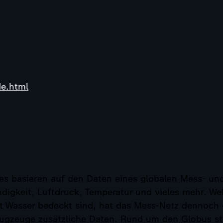
e.html
s basieren auf den Daten eines globalen Mess- und
keit, Luftdruck, Temperatur und vieles mehr. Weltw
it Wasser bedeckt sind, hat das Mess-Netz dennoch
lugzeuge zusätzliche Daten. Rund um den Globus ste