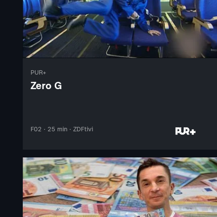
PUR+
Zero G
F02 · 25 min · ZDFtivi