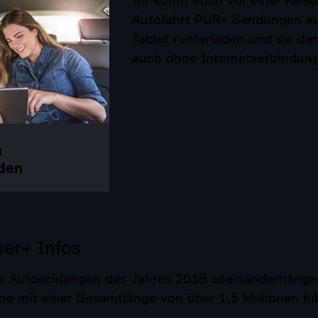
Ihr könnt euch vor einer Reise
Autofahrt PUR+ Sendungen au
Tablet runterladen und sie d
auch ohne Internetverbindun
m
den
ser+ Infos
e Autoschlangen des Jahres 2018 aneinanderhänge
ne mit einer Gesamtlänge von über 1,5 Millionen Ki