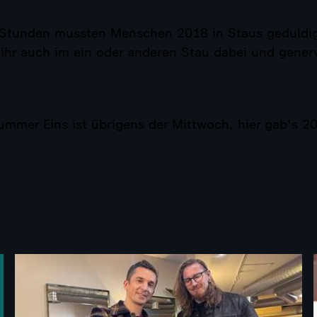
Stunden mussten Menschen 2018 in Staus geduldig
t ihr auch im ein oder anderen Stau dabei und gener
mmer Eins ist übrigens der Mittwoch, hier gab's 2
.