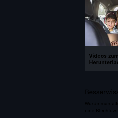
Videos zu
Herunterla
Besserwis
Würde man all
eine Blechlawi