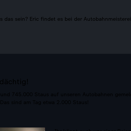
 das sein? Eric findet es bei der Autobahnmeisterei
dächtig!
und 745.000 Staus auf unseren Autobahnen gemelde
 Das sind am Tag etwa 2.000 Staus!