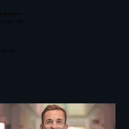
 warten –
vt von der
018 die