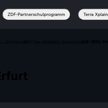
ZDF-Partnerschulprogramm
Terra Xpla
1. Jahrhundert
Das doppelte Deutschland
Willy Br
rfurt