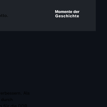
tto.
verbessern. Als
l durch
 für die DDR,