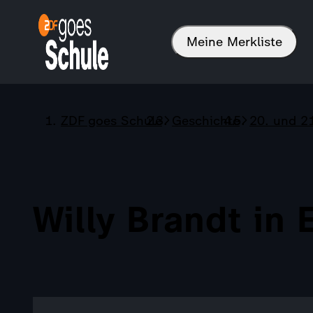
Meine Merkliste
ZDF goes Schule
Geschichte
20. und 2
Willy Brandt in E