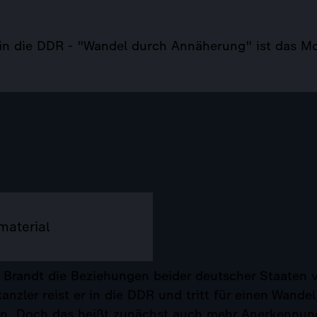
 in die DDR - "Wandel durch Annäherung" ist das Mo
smaterial
y Brandt die Beziehungen beider deutscher Staaten 
anzler reist er in die DDR und tritt für einen Wande
n. Doch das heißt zunächst auch mehr Anerkennung