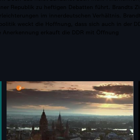
ner Republik zu heftigen Debatten führt. Brandts Zi
rleichterungen im innerdeutschen Verhältnis. Brand
olitik weckt die Hoffnung, dass sich auch in der 
re Anerkennung erkauft die DDR mit Öffnung