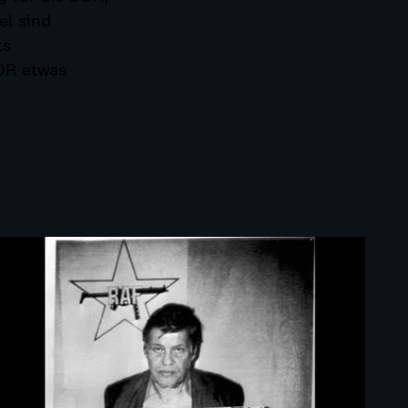
el sind
ts
DDR etwas