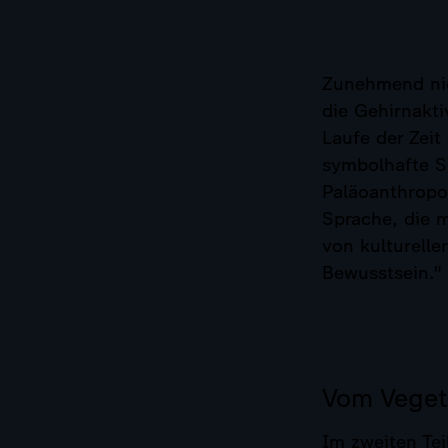
Zunehmend nic
die Gehirnakt
Laufe der Zei
symbolhafte S
Paläoanthropo
Sprache, die m
von kulturell
Bewusstsein."
Vom Veget
Im zweiten Te