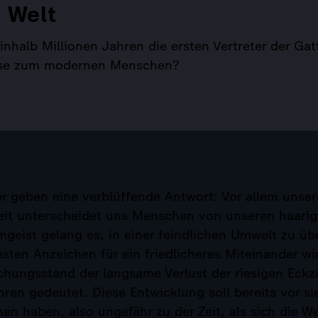
 Welt
inhalb Millionen Jahren die ersten Vertreter der G
hose zum modernen Menschen?
r geben eine verblüffende Antwort: Vor allem unser
t unterscheidet uns Menschen von unseren haarige
geist gelang es, in einer feindlichen Umwelt zu üb
esten Anzeichen für ein friedlicheres Miteinander w
chungsstand der langsame Verlust der riesigen Eck
ren gedeutet. Diese Entwicklung soll bereits vor si
n haben, also ungefähr zu der Zeit, als sich die W