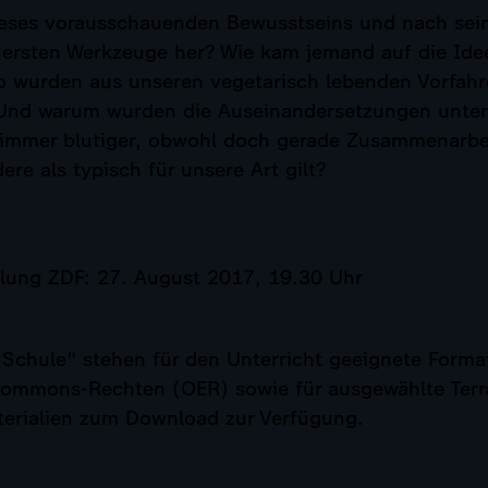
eses vorausschauenden Bewusstseins und nach sein
e ersten Werkzeuge her? Wie kam jemand auf die Ide
 wurden aus unseren vegetarisch lebenden Vorfah
 Und warum wurden die Auseinandersetzungen unte
t immer blutiger, obwohl doch gerade Zusammenarbe
re als typisch für unsere Art gilt?
hlung ZDF: 27. August 2017, 19.30 Uhr
Schule" stehen für den Unterricht geeignete Format
Commons-Rechten (OER) sowie für ausgewählte Terr
terialien zum Download zur Verfügung.