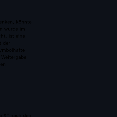
denken, könnte
on wurde im
t, ist eine
t der
ymbolhafte
r Weitergabe
den
ra X" nach den