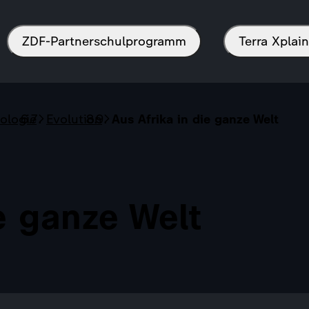
ZDF-Partnerschulprogramm
Terra Xpla
ologie
Evolution
Aus Afrika in die ganze Welt
e ganze Welt