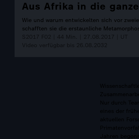
Aus Afrika in die ganze
Wie und warum entwickelten sich vor zweie
schafften sie die erstaunliche Metamorp
S2017 F02 | 44 Min. | 27.08.2017 | UT
Video verfügbar bis 26.08.2032
Wissenschaftle
Zusammenarbei
Nur durch Team
eines der früh
aktuellen Fors
Primatenvorfah
Jahren begonne