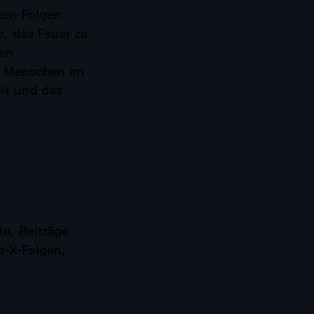
en Folgen.
e, das Feuer zu
ren
r Menschen im
it und das
e, Beiträge
a-X-Folgen,