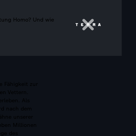
attung Homo? Und wie
e Fähigkeit zur
n Vettern.
erleben. Als
ird nach dem
zähne unserer
eben Millionen
ege des