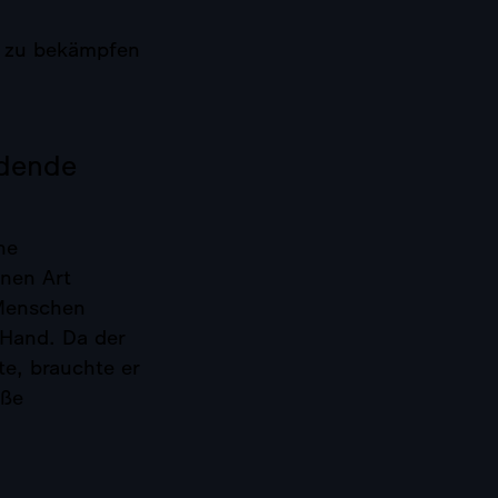
t zu bekämpfen
idende
ne
enen Art
 Menschen
 Hand. Da der
te, brauchte er
oße