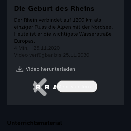
Die Geburt des Rheins
Der Rhein verbindet auf 1200 km als
einziger Fluss die Alpen mit der Nordsee.
Heute ist er die wichtigste Wasserstraße
Europas.
4 Min. | 25.11.2020
Video verfügbar bis 25.11.2030
Video herunterladen
Mehr von Terra X
Unterrichtsmaterial