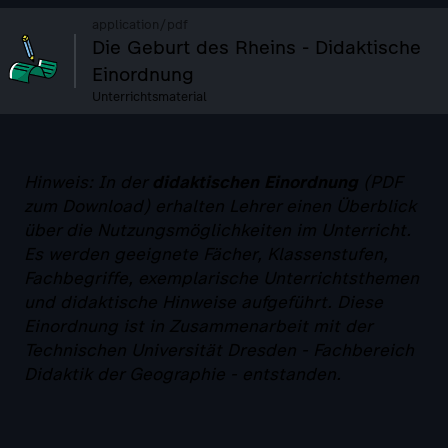
application/pdf
Die Geburt des Rheins - Didaktische
Einordnung
Unterrichtsmaterial
Hinweis: In der
didaktischen Einordnung
(PDF
zum Download) erhalten Lehrer einen Überblick
über die Nutzungsmöglichkeiten im Unterricht.
Es werden geeignete Fächer, Klassenstufen,
Fachbegriffe, exemplarische Unterrichtsthemen
und didaktische Hinweise aufgeführt. Diese
Einordnung ist in Zusammenarbeit mit der
Technischen Universität Dresden - Fachbereich
Didaktik der Geographie - entstanden.