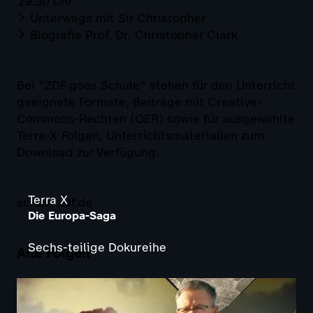
19.30 Uhr
Unterwegs mit Sir Christopher
Biografie Prof. Dr. Christopher Clark
Bei "ZDF goes Schule" stehen für den Unterricht
geeignete Formate, Beiträge mit Creative-
Commons-Rechten (OER) sowie für ausgewählte
Terra-X-Folgen, Unterrichtsmaterialien zum
Download zur Verfügung.
Terra X
schule.zdf.de
Die Europa-Saga
Sechs-teilige Dokureihe
Alle Folgen