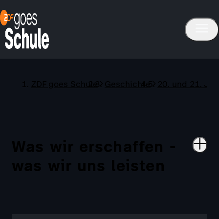
ZDF goes Schule
Geschichte
20. und 21. Ja
Was wir erschaffen -
was wir uns leisten