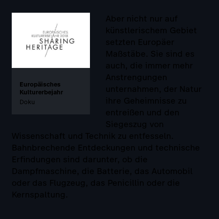
Aber nicht nur auf
künstlerischem Gebiet
setzten Europäer
Maßstäbe. Sie sind es
auch, die immer mehr
Anstrengungen
Europäisches
unternahmen, der Natur
Kulturerbejahr
ihre Geheimnisse zu
Doku
entreißen und den
Siegeszug von
Wissenschaft und Technik zu entfesseln.
Bahnbrechende Entdeckungen und technische
Erfindungen sind darunter, ob die
Dampfmaschine, die Batterie, das Automobil
oder das Flugzeug, das Penicillin oder die
Kernspaltung.