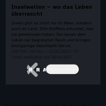
Inselwelten – wo das Leben
überrascht
Inseln gibt es nicht nur im Meer, sondern
auch an Land. Dirk Steffens erkundet, was
sie gemeinsam haben: Sie lassen dem
Leben nur begrenzten Raum und bringen
einzigartige Geschöpfe hervor.
S20 F02 | 44 Min. | 13.02.2022 | UT
Video verfügbar bis 29.01.2027
Mehr von Terra X