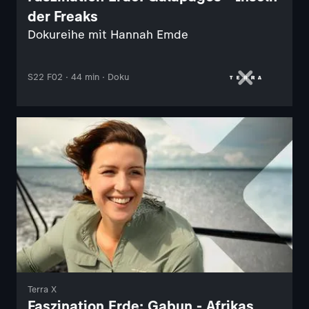
der Freaks
Dokureihe mit Hannah Emde
S22 F02 · 44 min · Doku
Terra X
Faszination Erde: Gabun - Afrikas