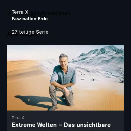
Terra X
Sendungsinformationen
Faszination Erde
27 teilige Serie
Alle Folgen
Terra X
Extreme Welten – Das unsichtbare