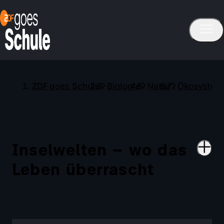
ZDF goes Schule
Biologie
Natur
Ökosystem
Inselwelten – wo das
Leben überrascht