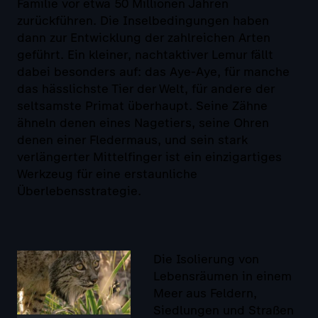
Familie vor etwa 50 Millionen Jahren
zurückführen. Die Inselbedingungen haben
dann zur Entwicklung der zahlreichen Arten
geführt. Ein kleiner, nachtaktiver Lemur fällt
dabei besonders auf: das Aye-Aye, für manche
das hässlichste Tier der Welt, für andere der
seltsamste Primat überhaupt. Seine Zähne
ähneln denen eines Nagetiers, seine Ohren
denen einer Fledermaus, und sein stark
verlängerter Mittelfinger ist ein einzigartiges
Werkzeug für eine erstaunliche
Überlebensstrategie.
Die Isolierung von
Lebensräumen in einem
Meer aus Feldern,
Siedlungen und Straßen