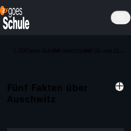
ZDF goes Schule
Geschichte
20. und 21. Ja
Fünf Fakten über
Auschwitz