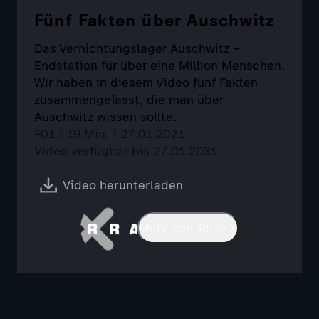
Fünf Fakten über Auschwitz
Das Vernichtungslager Auschwitz –
Endstation für über eine Million Menschen.
Wir haben in diesem Video fünf Fakten
zusammengefasst, die man über
Auschwitz wissen sollte.
F01 | 19 Min. | 27.01.2021
Video verfügbar bis 27.01.2031
Video herunterladen
Mehr von Terra X