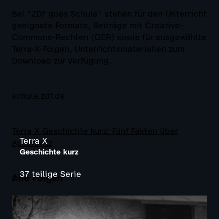
Bei "ZDF goes Schule" stehen für den Unterricht
geeignete Formate, Beiträge mit Creative-
Commons-Rechten (OER) sowie für ausgewählte
Terra-X-Folgen, Unterrichtsmaterialien zum
Download zur Verfügung.
schule.zdf.de
Terra X Geschichte kurz: Fünf Fakten über
Terra X
Auschwitz
Geschichte kurz
37 teilige Serie
Alle Folgen