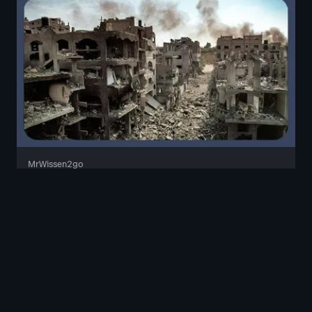
MrWissen2go
Der Krieg in Gaza - und die Folgen
· funk