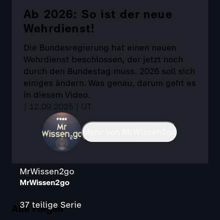
Ab 2026: So ist der neue
Wehrdienst!
Die Bundesregierung hat einen neuen
Wehrdienst beschlossen, der jetzt noch
durch den Bundestag muss. 2026 soll sich
einiges ändern. Was genau, darum geht es
in diesem Video.
| 12.09.2025 | UT
Mehr von MrWissen2go
MrWissen2go
MrWissen2go
37 teilige Serie
Alle Folgen