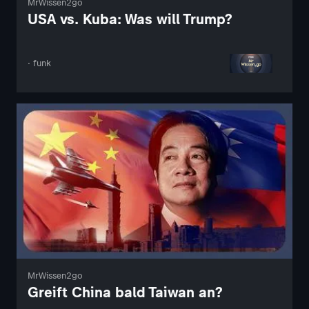
MrWissen2go
USA vs. Kuba: Was will Trump?
· funk
MrWissen2go
Greift China bald Taiwan an?