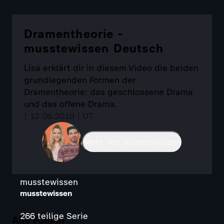
Dramentheorie -
musstewissen Deutsch
Lisa erklärt dir in diesem Video die beiden
grundlegenden Formen der
Dramentheorie: das geschlossene Drama
und das offene Drama.
| 12.06.2018 | UT
Mehr von musstewissen
musstewissen
musstewissen
266 teilige Serie
Alle Folgen