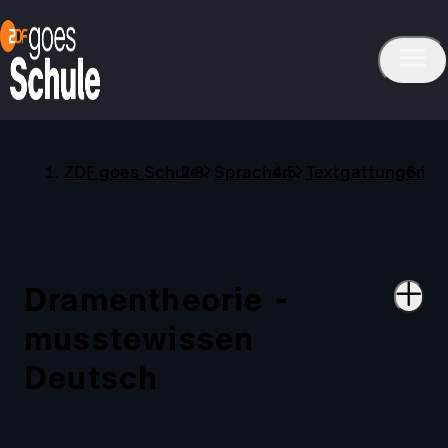
ZDF goes Schule
Sprachen
Textgattungen
Dramentheorie -
musstewissen
Deutsch