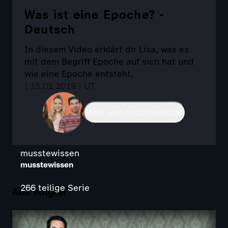
Was ist eine Epoche? -
Deutsch
In diesem Video erklärt dir Lisa, was es
mit dem Begriff Epoche auf sich hat und
wie eine Epoche entsteht.
| 15.01.2019 | UT
Mehr von musstewissen
musstewissen
musstewissen
266 teilige Serie
Alle Folgen