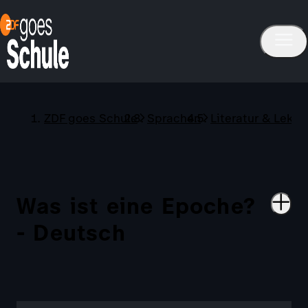
ZDF goes Schule
Sprachen
Literatur & Lektü
Was ist eine Epoche?
- Deutsch