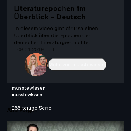
Literaturepochen im
Überblick - Deutsch
In diesem Video gibt dir Lisa einen
Überblick über die Epochen der
deutschen Literaturgeschichte.
| 08.01.2019 | UT
Mehr von musstewissen
musstewissen
musstewissen
266 teilige Serie
Alle Folgen