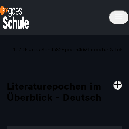
ZDF goes Schule
Sprachen
Literatur & Lektü
Literaturepochen im
Überblick - Deutsch