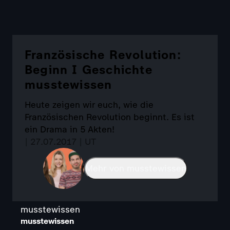
Französische Revolution:
Beginn I Geschichte
musstewissen
Heute zeigen wir euch, wie die
Französischen Revolution beginnt. Es ist
ein Drama in 5 Akten!
| 27.07.2017 | UT
Mehr von musstewissen
musstewissen
musstewissen