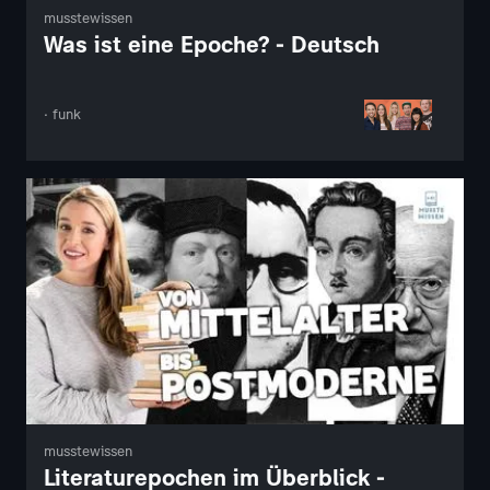
musstewissen
Was ist eine Epoche? - Deutsch
· funk
musstewissen
Literaturepochen im Überblick -