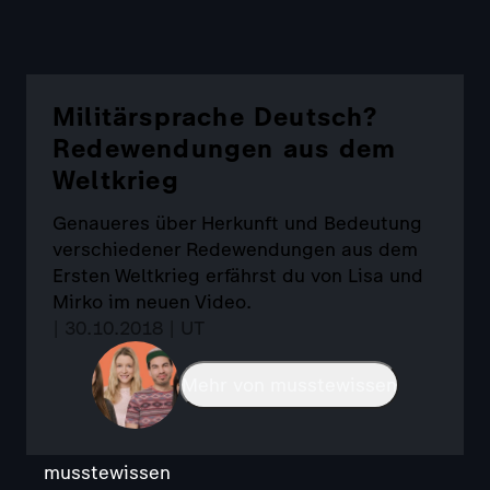
Militärsprache Deutsch?
Redewendungen aus dem
Weltkrieg
Genaueres über Herkunft und Bedeutung
verschiedener Redewendungen aus dem
Ersten Weltkrieg erfährst du von Lisa und
Mirko im neuen Video.
| 30.10.2018 | UT
Mehr von musstewissen
musstewissen