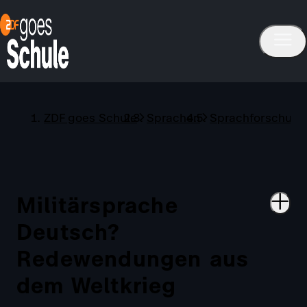
ZDF goes Schule
Sprachen
Sprachforschung
Militärsprache
Deutsch?
Redewendungen aus
dem Weltkrieg