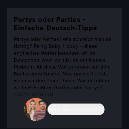
Partys oder Parties -
Einfache Deutsch-Tipps
Partys oder Parties? Wie schreibt man es
richtig? Party, Baby, Hobby – diese
englischen Wörter benutzen wir im
Deutschen. Aber es gibt da ein kleines
Problem: All diese Wörter enden auf den
Buchstaben Ypsilon. Was passiert jetzt,
wenn wir den Plural dieser Wörter bilden
wollen? Heißt es Parties oder Partys?
| 13.12.2018 | UT
Mehr von musstewissen