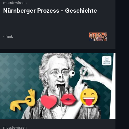
musstewissen
Nürnberger Prozess - Geschichte
· funk
musstewissen