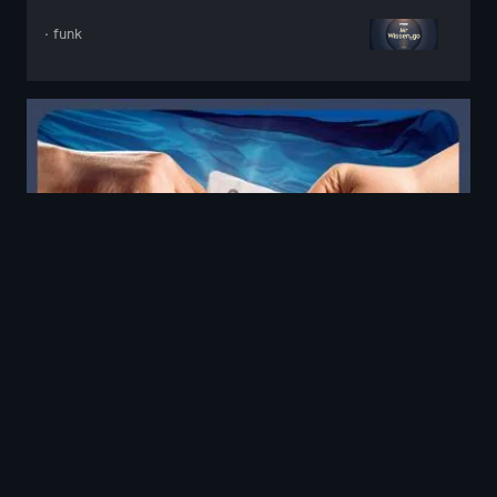
· funk
MrWissen2go
Ukraine: Warum gibt es keinen
Frieden?