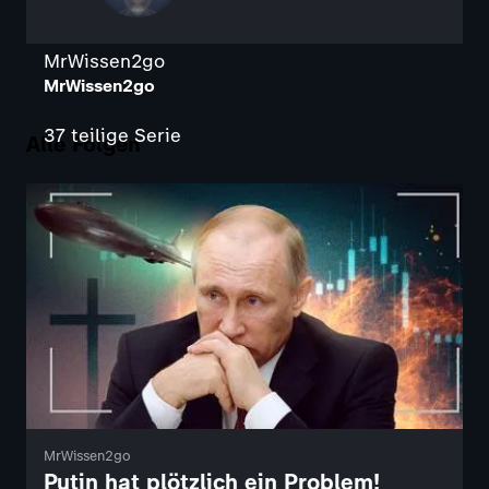
MrWissen2go
MrWissen2go
37 teilige Serie
Alle Folgen
MrWissen2go
Putin hat plötzlich ein Problem!