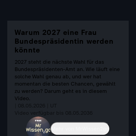
Warum 2027 eine Frau
Bundespräsidentin werden
könnte
2027 steht die nächste Wahl für das
Bundespräsidenten-Amt an. Wie läuft eine
solche Wahl genau ab, und wer hat
momentan die besten Chancen, gewählt
zu werden? Darum geht es in diesem
Video.
| 08.05.2026 | UT
Video verfügbar bis 08.05.2036
Mehr von MrWissen2go