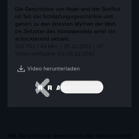
Die Geschichte von Noah und der Sintflut
ist Teil der Schöpfungsgeschichte und
gehört zu den ältesten Mythen der Welt.
Im Zeitalter des Klimawandels wirkt sie
schockierend aktuell.
S01 F01 | 44 Min. | 05.12.2021 | UT
Video verfügbar bis 05.12.2031
Video herunterladen
Mehr von Terra X
Hat die biblische Geschichte aller fantastischen