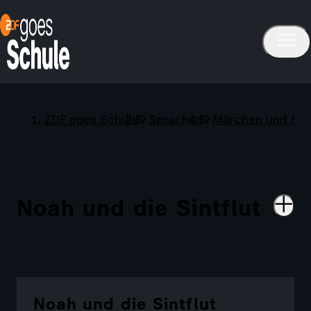
ZDF goes Schule
Sprachen
Märchen und My
Noah und die Sintflut
Noah und die Sintflut