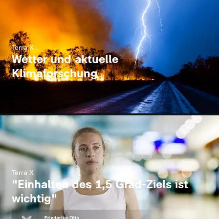
Terra X
Wetter und aktuelle
Klimaforschung
Terra X
"Einhalten des 1,5 Grad-Ziels ist
wichtig"