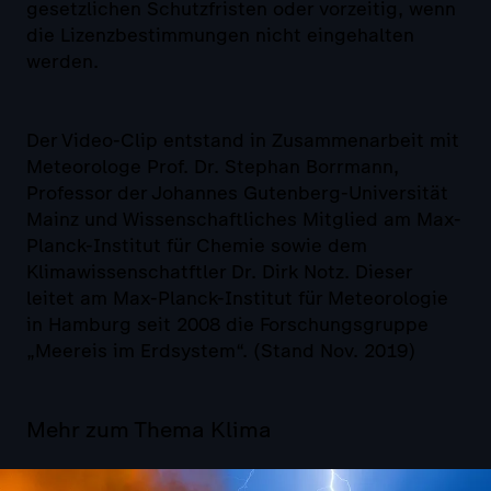
gesetzlichen Schutzfristen oder vorzeitig, wenn
die Lizenzbestimmungen nicht eingehalten
werden.
Der Video-Clip entstand in Zusammenarbeit mit
Meteorologe Prof. Dr. Stephan Borrmann,
Professor der Johannes Gutenberg-Universität
Mainz und Wissenschaftliches Mitglied am Max-
Planck-Institut für Chemie sowie dem
Klimawissenschatftler Dr. Dirk Notz. Dieser
leitet am Max-Planck-Institut für Meteorologie
in Hamburg seit 2008 die Forschungsgruppe
„Meereis im Erdsystem“. (Stand Nov. 2019)
Mehr zum Thema Klima