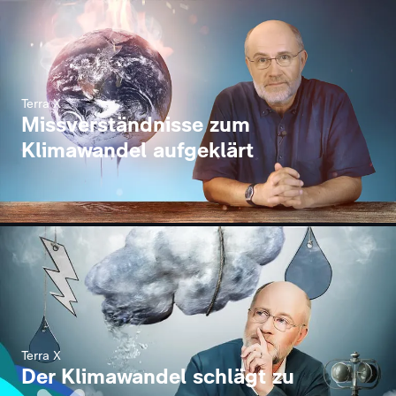
Terra X
Missverständnisse zum
Klimawandel aufgeklärt
Terra X
Der Klimawandel schlägt zu