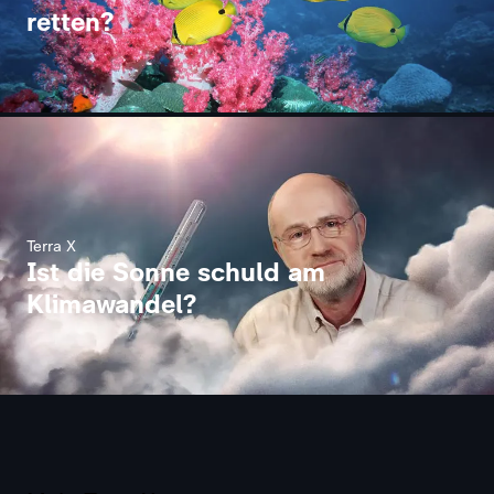
retten?
Terra X
Ist die Sonne schuld am
Klimawandel?
Terra X
Terra X - die Einzeldokus