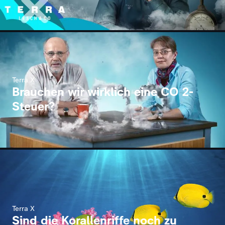
Terra X
Brauchen wir wirklich eine CO 2-
Steuer?
Terra X
Sind die Korallenriffe noch zu