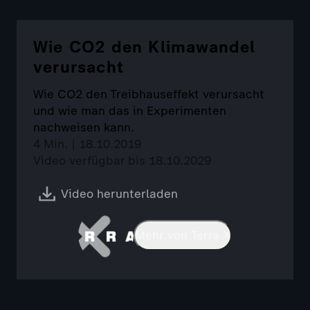
Wie CO2 den Klimawandel
verursacht
Wie CO2 den Treibhauseffekt verursacht
und wie man das in Experimenten
nachweisen kann.
4 Min. | 18.10.2019
Video verfügbar bis 18.10.2029
Video herunterladen
Mehr von Terra X