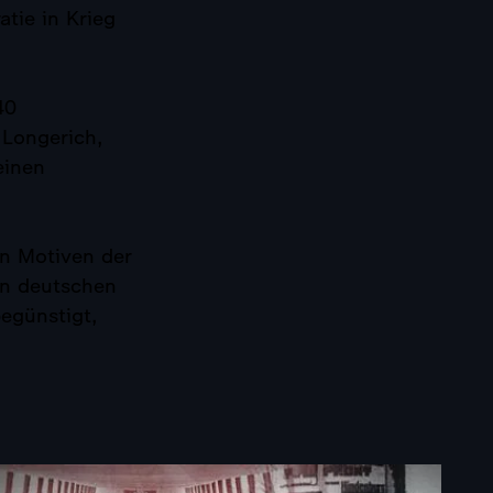
tie in Krieg
40
 Longerich,
einen
n Motiven der
en deutschen
egünstigt,