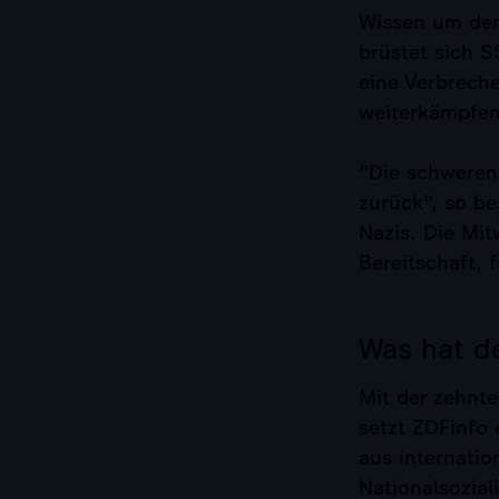
Wissen um den
brüstet sich S
eine Verbrech
weiterkämpfen
"Die schweren
zurück", so b
Nazis. Die Mit
Bereitschaft, 
Was hat de
Mit der zehnt
setzt ZDFinfo 
aus internati
Nationalsozia