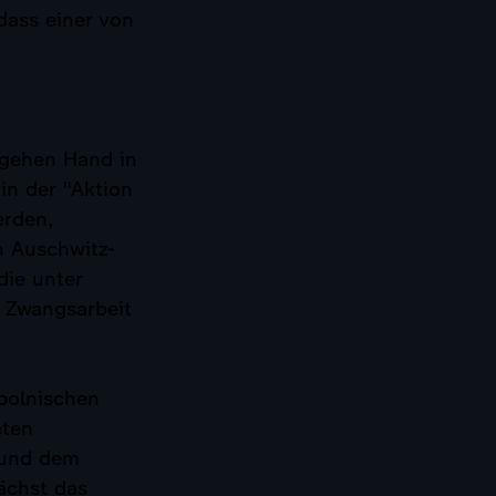
dass einer von
gehen Hand in
n der "Aktion
erden,
n Auschwitz-
die unter
 Zwangsarbeit
polnischen
eten
 und dem
ächst das