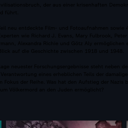
ilisationsbruch, der aus einer krisenhaften Demokra
d führt.
Teil neu entdeckte Film- und Fotoaufnahmen sowie 
xperten wie Richard J. Evans, Mary Fulbrook, Peter
ann, Alexandra Richie und Götz Aly ermöglichen 
lick auf die Geschichte zwischen 1918 und 1948.
lage neuester Forschungsergebnisse steht neben de
 Verantwortung eines erheblichen Teils der damalig
 Fokus der Reihe. Was hat den Aufstieg der Nazis b
um Völkermord an den Juden ermöglicht?