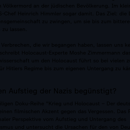
 Völkermord an der jüdischen Bevölkerung. Im klei
S-Chef Heinrich Himmler sogar damit. Das Ziel: die
ensgemeinschaft zu zwingen, um sie bis zum bitter
 zu lassen.
 Verbrechen, die wir begangen haben, lassen uns k
eschreibt Holocaust-Experte Moshe Zimmermann das
wisserschaft um den Holocaust führt so bei vielen z
für Hitlers Regime bis zum eigenen Untergang zu k
n Aufstieg der Nazis begünstigt?
eiligen Doku-Reihe "Krieg und Holocaust – Der deu
einen filmischen Akzent gegen das Vergessen. Das P
onaler Perspektive vom Aufstieg und Untergang des
lismus und untersucht die Ursachen für den von De