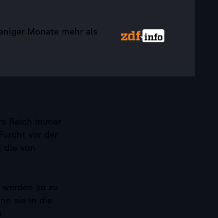
eniger Monate mehr als
ers Reich immer
Furcht vor der
 die von
 werden so zu
nn sie in die
h