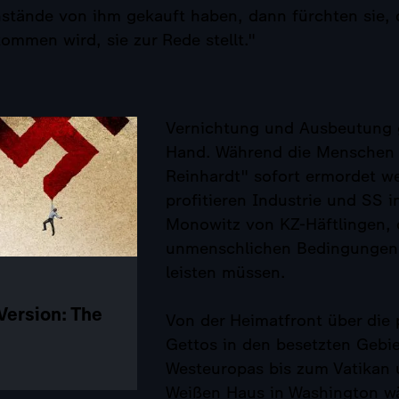
stände von ihm gekauft haben, dann fürchten sie, 
mmen wird, sie zur Rede stellt."
Vernichtung und Ausbeutung 
Hand. Während die Menschen i
Reinhardt" sofort ermordet w
profitieren Industrie und SS i
Monowitz von KZ-Häftlingen, 
unmenschlichen Bedingungen
leisten müssen.
Version: The
Von der Heimatfront über die 
Gettos in den besetzten Gebi
Westeuropas bis zum Vatikan
Weißen Haus in Washington w