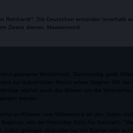
on Reinhardt". Die Deutschen ermorden innerhalb w
inem Zweck dienen: Massenmord.
wird grausame Wirklichkeit. Gleichzeitig gerät Hitl
and zur industriellen Macht seiner Gegner. Mit der 
derlage wächst auch das Wissen um die Verbrechen,
gangen werden.
tsche profitieren vom Völkermord an den Juden und
Regimes, wie der Historiker Götz Aly feststellt: "We
 Juden gezogen sind oder nur ein Klavier oder auc