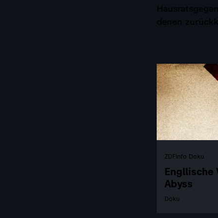
Hausratsgegen
denen zurückko
ZDFinfo Doku
Engllische 
Abyss
Doku