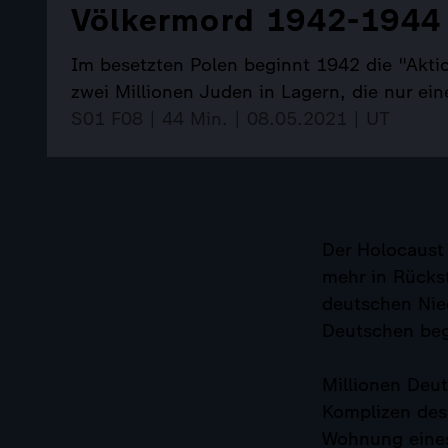
Völkermord 1942-1944
Im besetzten Polen beginnt 1942 die "Akti
zwei Millionen Juden in Lagern, die nur e
S01 F08 | 44 Min. | 08.05.2021 | UT
Der Holocaust 
mehr in Rückst
deutschen Nie
Deutschen be
Millionen Deu
Komplizen des 
Wohnung eines