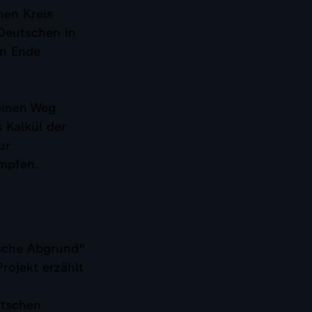
nen Kreis
 Deutschen in
en Ende
einen Weg
 Kalkül der
ur
ämpfen.
tsche Abgrund"
rojekt erzählt
utschen