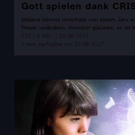
Gott spielen dank CRIS
Malaria könnte innerhalb von einem Jahr 
Power verändern. Forscher glauben, es ist
F20 | 6 Min. | 28.06.2017
Video verfügbar bis 27.06.2027