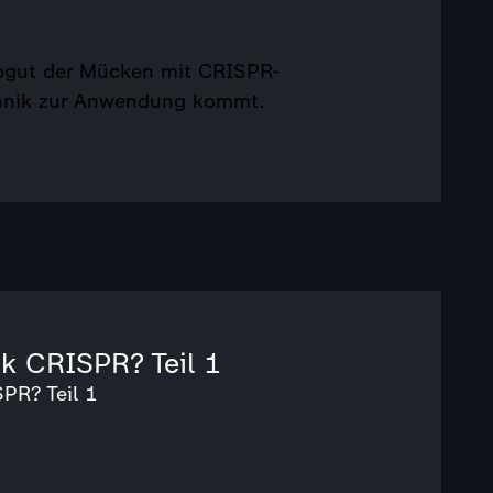
rbgut der Mücken mit CRISPR-
echnik zur Anwendung kommt.
k CRISPR? Teil 1
PR? Teil 1