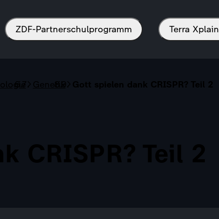
ZDF-Partnerschulprogramm
Terra Xpla
ologie
Genetik
Gott spielen dank CRISPR? Teil 2
nk CRISPR? Teil 2