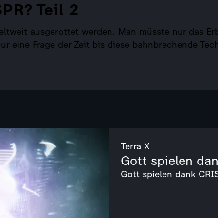
PR? Teil 2
weltweit ausgerottet werden. Man müsste nur das E
 nur eine Frage der Zeit bis diese bahnbrechende T
Terra X
Gott spielen dan
Gott spielen dank CRIS