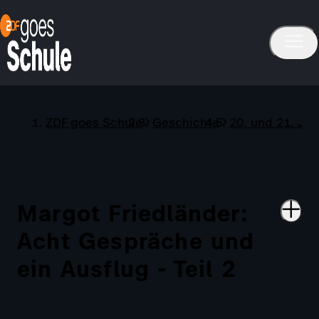
ZDF goes Schule
Geschichte
20. und 21. Ja
Margot Friedländer:
Acht Gespräche und
ein Ausflug - Teil 2