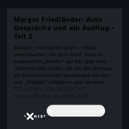
Margot Friedländer: Acht
Gespräche und ein Ausflug -
Teil 2
Margot – inzwischen allein – muss
untertauchen. Sie ahnt nicht, dass ihr
sogenannte „Greifer“ auf der Spur sind –
Jüdinnen und Juden, die von der Gestapo
zur Zusammenarbeit gezwungen werden
und „Illegale“ aufspüren und verraten.
F02 | 22 Min. | 26.09.2024 | UT
Video verfügbar bis 25.09.2029
Mehr von Terra X History