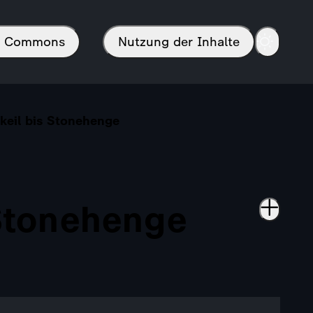
in Commons
Nutzung der Inhalte
tkeil bis Stonehenge
 Stonehenge