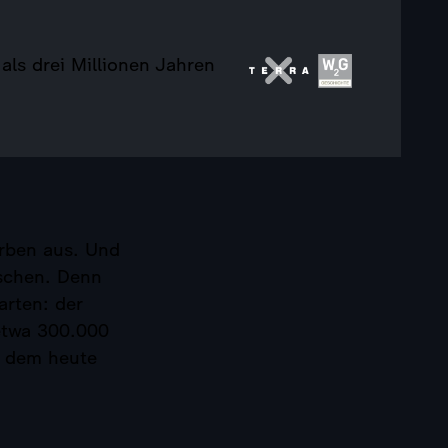
als drei Millionen Jahren
rben aus. Und
nschen. Denn
rten: der
 etwa 300.000
u dem heute