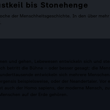
ustkeil bis Stonehenge
Epoche der Menschheitsgeschichte. In den über mehr 
.
men und gehen, Lebewesen entwickeln sich und ste
ch betritt die Bühne – oder besser gesagt: die Me
hunderttausende entwickeln sich mehrere Menschena
gensis beispielsweise, oder der Neandertaler. Vor
ht auch der Homo sapiens, der moderne Mensch, z
 Menschen auf der Erde gehören.