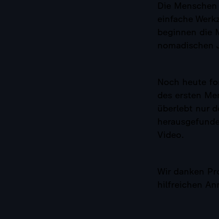
Die Menschen 
einfache Werkz
beginnen die 
nomadischen J
Noch heute fo
des ersten Me
überlebt nur d
herausgefunden
Video.
Wir danken Pro
hilfreichen A