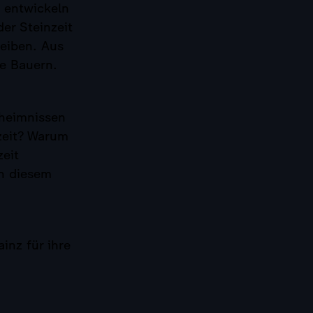
 entwickeln
er Steinzeit
eiben. Aus
te Bauern.
heimnissen
zeit? Warum
zeit
in diesem
inz für ihre