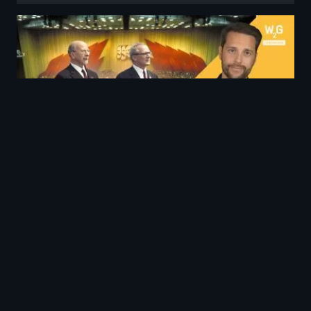
MrWissen2go Geschichte
Staatsaufbau der DDR
F19 · 9 min · Wissen