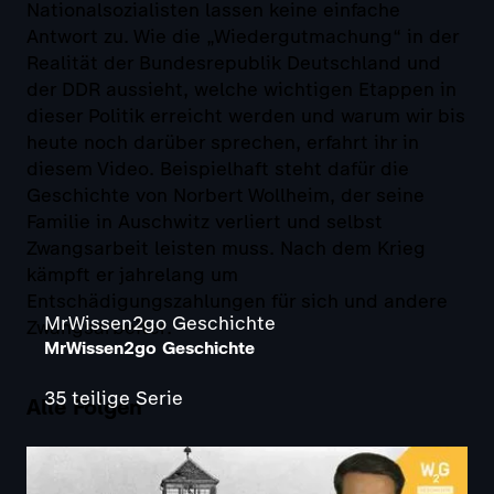
Nationalsozialisten lassen keine einfache
Antwort zu. Wie die „Wiedergutmachung“ in der
Realität der Bundesrepublik Deutschland und
der DDR aussieht, welche wichtigen Etappen in
dieser Politik erreicht werden und warum wir bis
heute noch darüber sprechen, erfahrt ihr in
diesem Video. Beispielhaft steht dafür die
Geschichte von Norbert Wollheim, der seine
Familie in Auschwitz verliert und selbst
Zwangsarbeit leisten muss. Nach dem Krieg
kämpft er jahrelang um
Entschädigungszahlungen für sich und andere
MrWissen2go Geschichte
Zwangsarbeiter.
MrWissen2go Geschichte
35 teilige Serie
Alle Folgen