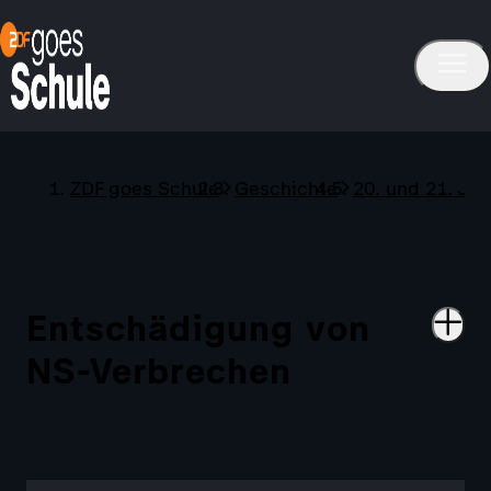
ZDF goes Schule
Geschichte
20. und 21. Ja
Entschädigung von
NS-Verbrechen