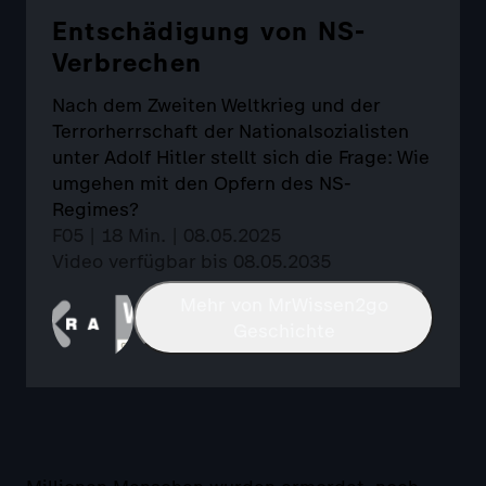
Entschädigung von NS-
Verbrechen
Nach dem Zweiten Weltkrieg und der
Terrorherrschaft der Nationalsozialisten
unter Adolf Hitler stellt sich die Frage: Wie
umgehen mit den Opfern des NS-
Regimes?
F05 | 18 Min. | 08.05.2025
Video verfügbar bis 08.05.2035
Mehr von MrWissen2go
Geschichte