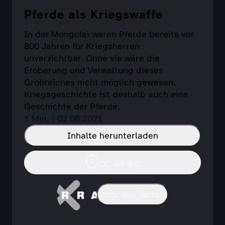
Pferde als Kriegswaffe
In der Mongolei waren Pferde bereits vor
800 Jahren für Kriegsherren
unverzichtbar. Ohne sie wäre die
Eroberung und Verwaltung dieses
Großreiches nicht möglich gewesen.
Kriegsgeschichte ist deshalb auch eine
Geschichte der Pferde.
1 Min. | 02.08.2021
Inhalte herunterladen
CC BY 4.0
Mehr von Terra X