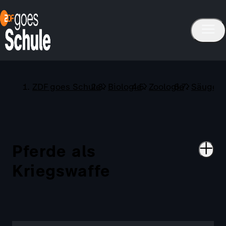
ZDF goes Schule
Biologie
Zoologie
Säugeti
Pferde als
Kriegswaffe