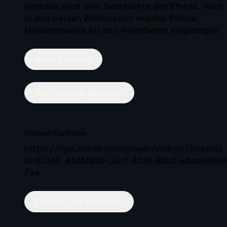
deshalb auch eine Geschichte der Pferde. Noch
in den beiden Weltkriegen wurden Pferde
Millionenweise für den Frontdienst eingezogen.
Alles drucken
Textfassung kopieren
Embed-Funktion
https://ngp.zdf.de/miniplayer/embed/?mediaI
D=SCMS_814f4926-cac7-4726-89b2-a4ddd99e9
7ae
Embed-Link kopieren