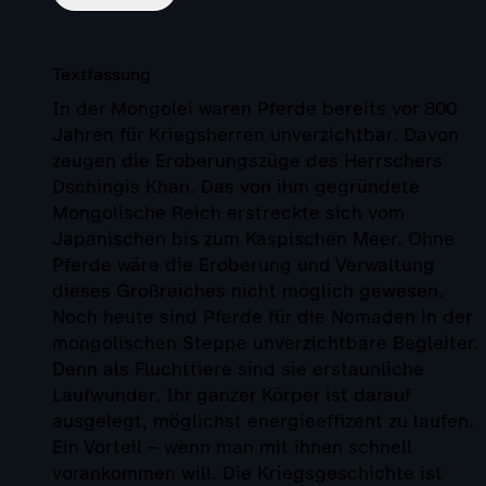
Textfassung
In der Mongolei waren Pferde bereits vor 800
Jahren für Kriegsherren unverzichtbar. Davon
zeugen die Eroberungszüge des Herrschers
Dschingis Khan. Das von ihm gegründete
Mongolische Reich erstreckte sich vom
Japanischen bis zum Kaspischen Meer. Ohne
Pferde wäre die Eroberung und Verwaltung
dieses Großreiches nicht möglich gewesen.
Noch heute sind Pferde für die Nomaden in der
mongolischen Steppe unverzichtbare Begleiter.
Denn als Fluchttiere sind sie erstaunliche
Laufwunder. Ihr ganzer Körper ist darauf
ausgelegt, möglichst energieeffizent zu laufen.
Ein Vorteil – wenn man mit ihnen schnell
vorankommen will. Die Kriegsgeschichte ist