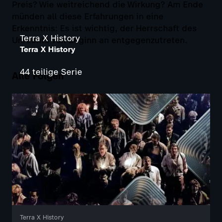
Preis? Wie weitreichend die Wirkung? Am Ende
münden all diese Erfahrungen in eine
Erkenntnis: Es ist wichtig, der Herrschaft des
Terra X History
Unrechts von Beginn an entgegenzutreten.
Terra X History
44 teilige Serie
Alle Folgen
Terra X History