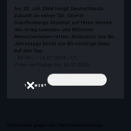
Am 20. Juli 1944 hängt Deutschlands
Zukunft an seiner Tat: Oberst
Stauffenbergs Attentat auf Hitler könnte
den Krieg beenden und Millionen
Menschenleben retten. Anlässlich des 80.
Jahrestags blickt die 90-minütige Doku
auf den Tag.
| 89 Min. | 21.07.2024 | UT
Video verfügbar bis 18.07.2029
Mehr von Terra X History
Widerstand gegen den Nationalsozialismus