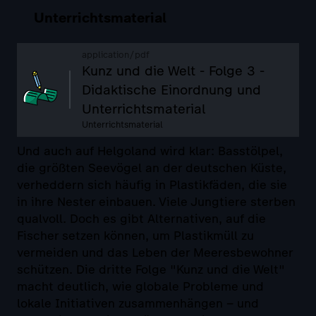
Unterrichtsmaterial
application/pdf
Kunz und die Welt - Folge 3 -
Didaktische Einordnung und
Unterrichtsmaterial
Unterrichtsmaterial
Und auch auf Helgoland wird klar: Basstölpel,
die größten Seevögel an der deutschen Küste,
verheddern sich häufig in Plastikfäden, die sie
in ihre Nester einbauen. Viele Jungtiere sterben
qualvoll. Doch es gibt Alternativen, auf die
Fischer setzen können, um Plastikmüll zu
vermeiden und das Leben der Meeresbewohner
schützen. Die dritte Folge "Kunz und die Welt"
macht deutlich, wie globale Probleme und
lokale Initiativen zusammenhängen – und