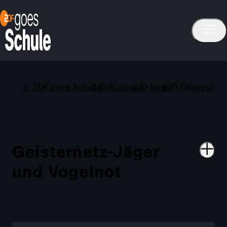
ZDF goes Schule
Biologie
Natur
Ökosystem
Geisternetz-Jäger
und Vogelnot