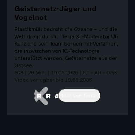
Geisternetz-Jäger und
Vogelnot
Plastikmüll bedroht die Ozeane – und die
Welt dreht durch. "Terra X"-Moderator Uli
Kunz und sein Team bergen mit Verfahren,
die inzwischen von KI-Technologie
unterstützt werden, Geisternetze aus der
Ostsee.
F03 | 26 Min. | 19.03.2026 | UT - AD - DGS
Video verfügbar bis 19.03.2036
Mehr von Terra X