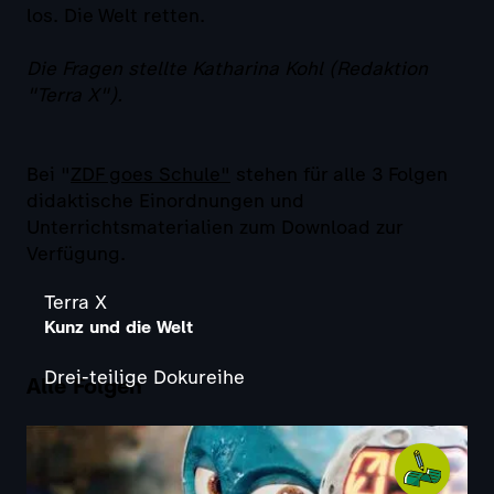
los. Die Welt retten.
Die Fragen stellte Katharina Kohl (Redaktion
"Terra X").
Bei "
ZDF goes Schule"
stehen für alle 3 Folgen
didaktische Einordnungen und
Unterrichtsmaterialien zum Download zur
Verfügung.
Terra X
Kunz und die Welt
Drei-teilige Dokureihe
Alle Folgen