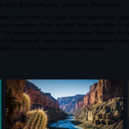
in die Entstehung unseres Planeten
 wie unser Planet sind auch seine Naturwunder. Dabe
aszinierendsten Orten der Welt auch eine Reise in d
 Die dreiteilige Dokumentationsreihe "Wunder der N
r Erdgeschichte" besucht diese Sehnsuchtsorte und 
blicke in die Entstehung unseres Planeten.