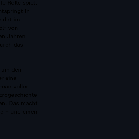
e Rolle spielt
ntspringt in
ndet im
olf von
nen Jahren
durch das
n um den
r eine
zean voller
 Erdgeschichte
sen. Das macht
te – und einem