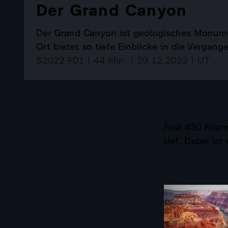
Der Grand Canyon
Der Grand Canyon ist geologisches Monume
Ort bietet so tiefe Einblicke in die Vergan
S2022 F01 | 44 Min. | 29.12.2022 | UT
Fast 450 Kilom
tief. Dabei is