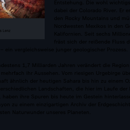
Entstehung. Die wohl wichtigst
dabei der Colorado River. Er e
den Rocky Mountains und mü
Nordwesten Mexikos in den G
s Lenz
Kalifornien. Seit sechs Millio
fräst sich der reißende Fluss 
 – ein vergleichsweise junger geologischer Prozess.
ndestens 1,7 Milliarden Jahren verändert die Regio
mehrfach ihr Aussehen. Vom riesigen Urgebirge übe
ft ähnlich der heutigen Sahara bis hin zu einem O
erschiedlichen Landschaften, die hier im Laufe der
, haben ihre Spuren bis heute im Gestein hinterlas
yon zu einem einzigartigen Archiv der Erdgeschich
sten Naturwunder unseres Planeten.