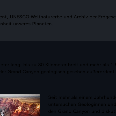
nt, UNESCO-Weltnaturerbe und Archiv der Erdgesc
genheit unseres Planeten.
eter lang, bis zu 30 Kilometer breit und mehr als 1,
t der Grand Canyon geologisch gesehen außerordentl
Seit mehr als einem Jahrhund
untersuchen Geologinnen un
den Grand Canyon und diskuti