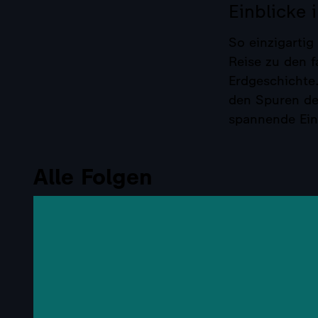
Einblicke 
So einzigartig
Reise zu den f
Erdgeschichte.
den Spuren de
spannende Ein
Alle Folgen