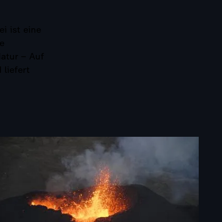
i ist eine
ie
atur – Auf
liefert