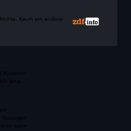
hichte. Kaum ein anderer
5 Kilometer
ich jung.
ert
d Geologen
eren seine