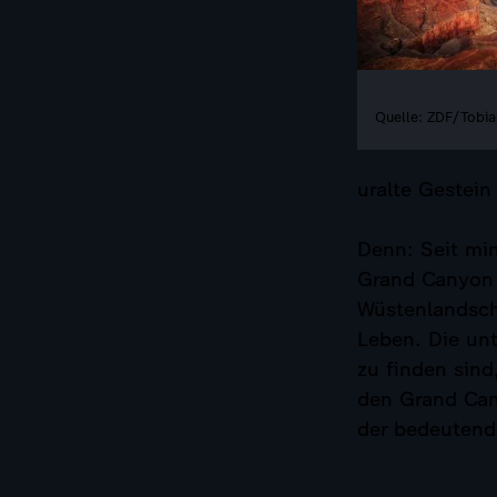
Quelle: ZDF/Tobia
uralte Gestein
Denn: Seit mi
Grand Canyon 
Wüstenlandscha
Leben. Die unt
zu finden sind
den Grand Can
der bedeutend