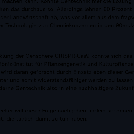
 machen kann. Könnte Gentechnik hier die Lösung 
hen das durchaus so. Allerdings lehnen 80 Prozent
 der Landwirtschaft ab, was vor allem aus dem frag
r Technologie von Chemiekonzernen in den 90er J
cklung der Genschere CRISPR-Cas9 könnte sich das 
bniz-Institut für Pflanzengenetik und Kulturpflanz
 wird daran geforscht durch Einsatz eben dieser Ge
ter und somit widerstandsfähiger werden zu lassen 
derne Gentechnik also in eine nachhaltigere Zukunf
cker will dieser Frage nachgehen, indem sie denen 
t, die täglich damit zu tun haben.