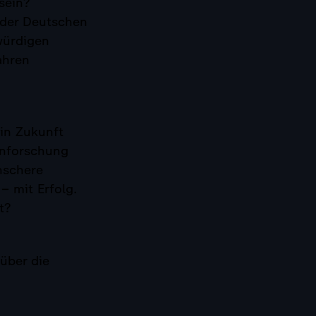
sein?
 der Deutschen
würdigen
ahren
in Zukunft
enforschung
nschere
– mit Erfolg.
t?
über die