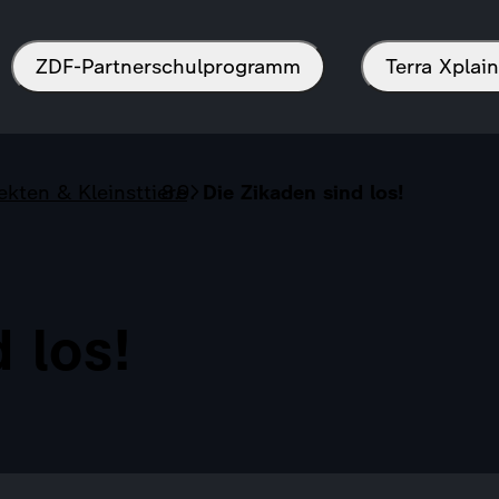
ZDF-Partnerschulprogramm
Terra Xpla
ekten & Kleinsttiere
Die Zikaden sind los!
 los!