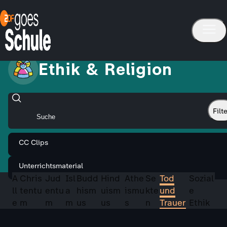
Ethik & Religion
Filt
CC Clips
Unterrichtsmaterial
A
Chris
Jud
Isl
Budd
Hind
Athe
Se
Tod
Sozial
ll
tentu
entu
a
hism
uism
ismu
kte
und
e
e
m
m
m
us
us
s
n
Trauer
Ethik