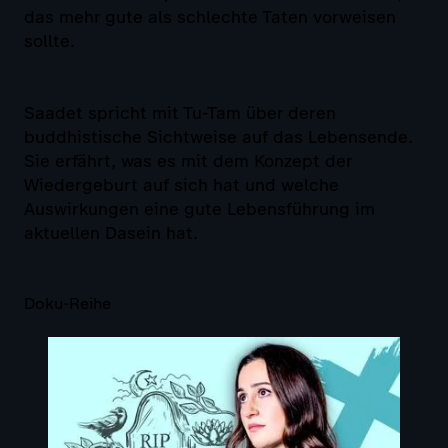
das mehr gute als schlechte Taten vorweisen
sollte.
Saadet spricht mit Tu-Tam über deren
buddhistische Sichtweise auf das Lebensende.
Sie erfährt, was es mit dem Konzept der
Wiedergeburt auf sich hat und welche
Auswirkungen eine gute Lebensführung im
aktuellen Dasein hat.
Doku-Reihe