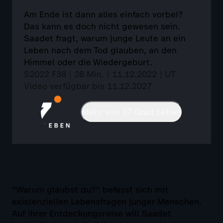
Am Ende ist dann alles einfach vorbei?
Das kann es doch nicht gewesen sein.
Saadet fragt, warum junge Leute an ein
Leben nach dem Tod glauben, an den
Himmel oder die Wiedergeburt.
S2022 F38 | 28 Min. | 11.12.2022 | UT
Video verfügbar bis 11.12.2027
Mehr von 37 Grad Leben
"Warum glaubst du?" befasst sich mit
existenziellen Lebensfragen junger Menschen.
Auf ihrer Entdeckungsreise will Saadet