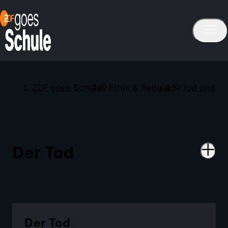
ZDF goes Schule
Ethik & Religion
Tod und Tr
Der Tod
Der Tod