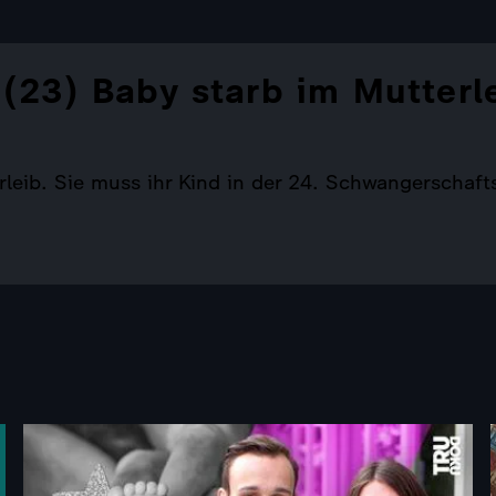
 (23) Baby starb im Mutterl
leib. Sie muss ihr Kind in der 24. Schwangerschaft