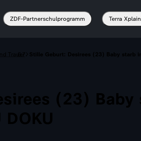
ZDF-Partnerschulprogramm
Terra Xpla
nd Trauer
Stille Geburt: Desirees (23) Baby starb
esirees (23) Baby 
RU DOKU