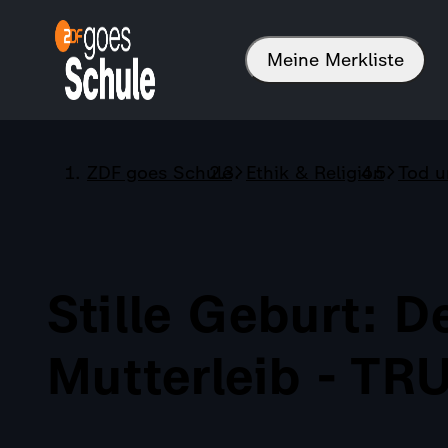
Meine Merkliste
ZDF goes Schule
Ethik & Religion
Tod u
Stille Geburt: D
Mutterleib - T