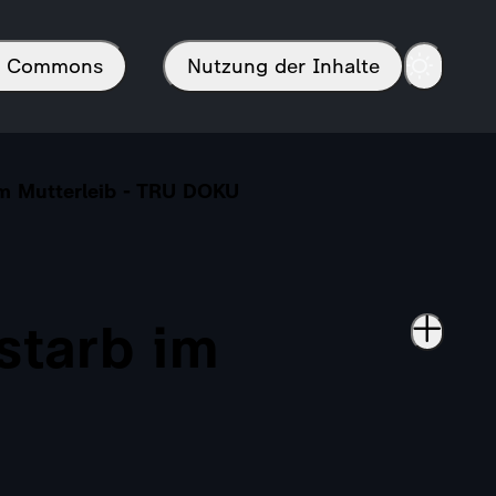
in Commons
Nutzung der Inhalte
 im Mutterleib - TRU DOKU
starb im