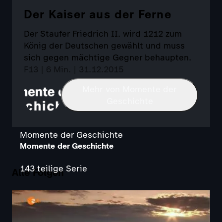
Der Kaiser aus der Ferne
Der Staufer Friedrich II. wird 1212 zum
König der Deutschen gewählt und muss
sich gegen mächtige Gegner behaupten.
F13 | 6 Min. | 31.12.2015
Mehr von Momente der
Geschichte
Momente der Geschichte
Momente der Geschichte
143 teilige Serie
Alle Folgen