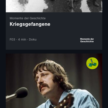
Momente der Geschichte
Kriegsgefangene
F03 · 4 min · Doku