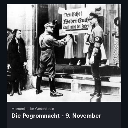
Momente der Geschichte
Die Pogromnacht - 9. November