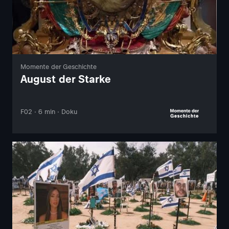
Momente der Geschichte
August der Starke
F02 · 6 min · Doku