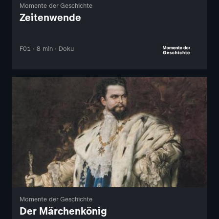
Momente der Geschichte
Zeitenwende
F01 · 8 min · Doku
Momente der Geschichte
Der Märchenkönig