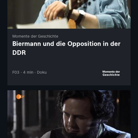
Momente der Geschichte
Biermann und die Opposition in der
DDR
F03 · 4 min · Doku