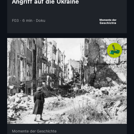
Angriff auf die Ukraine
F03 · 6 min · Doku
Momente der Geschichte