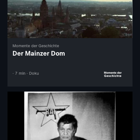
Momente der Geschichte
Der Mainzer Dom
· 7 min · Doku