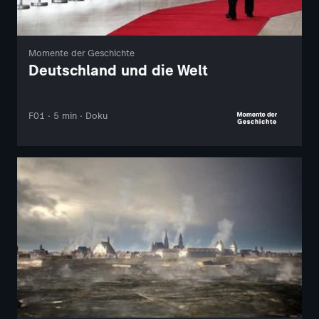
Momente der Geschichte
Deutschland und die Welt
F01 · 5 min · Doku