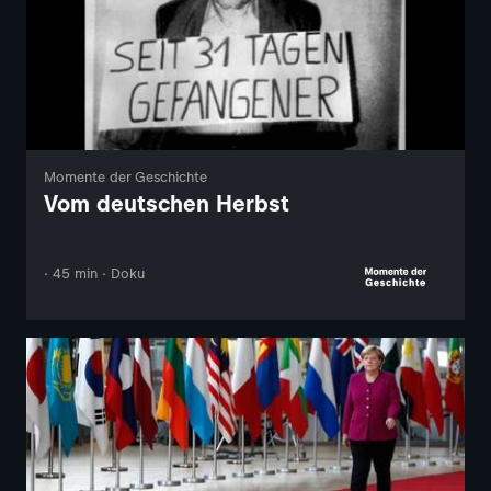
Momente der Geschichte
Vom deutschen Herbst
· 45 min · Doku