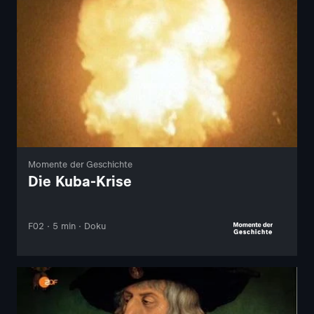
Momente der Geschichte
Die Kuba-Krise
F02 · 5 min · Doku