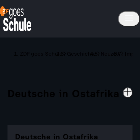
ZDF goes Schule
Geschichte
Neuzeit
Imper
Deutsche in Ostafrika
Deutsche in Ostafrika