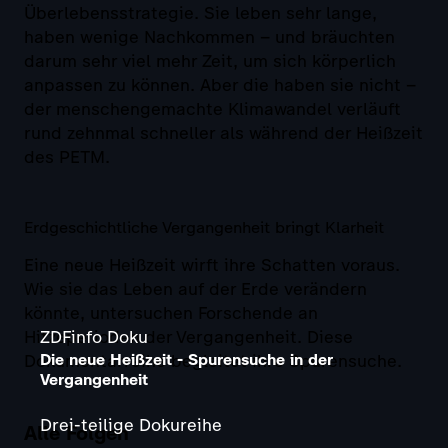
Überlebensstrategie. Sie leben sehr lange,
haben wenige Nachkommen – und bräuchten
darum sehr viel mehr Zeit, um sich körperlich
anpassen zu können. Aber die haben sie nicht –
der menschengemachte Klimawandel verläuft
rund zehnmal schneller als während der Heißzeit
des PETM.
Erdgeschichtliche Vergangenheit bringt Klarheit
Eine neue Heißzeit wirft ihre Schatten voraus.
Wie sie das Leben auf der Erde verändern
könnte, untersuchen Forschende an
Hitzeperioden der Vergangenheit. Diese
ZDFinfo Doku
Die neue Heißzeit - Spurensuche in der
Dokumentarreihe begleitet ihre Spurensuche.
Vergangenheit
Drei-teilige Dokureihe
Alle Folgen