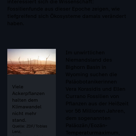
interessiert sich die Wissenschaft:
Fossilienfunde aus dieser Epoche zeigen, wie
tiefgreifend sich Ökosysteme damals verändert
haben.
Im unwirtlichen
Niemandsland des
Bighorn Basin in
Wyoming suchen die
Paläobotanikerinnen
Viele
Vera Korasidis und Ellen
Ackerpflanzen
Currano Fossilien von
halten dem
Pflanzen aus der Heißzeit
Klimawandel
vor 56 Millionen Jahren,
nicht mehr
dem sogenannten
stand.
Paläozän/Eozän-
Quelle: ZDF/Tobias
Lenz,
Temperaturmaximum,