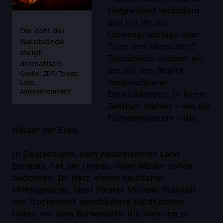
tiefgreifend verändern
und mit ihr die
Die Zahl der
Lebensgrundlage aller
Waldbrände
Tiere und Menschen?
steigt
Tatsächlich erleben wir
dramatisch.
derzeit den Beginn
Quelle: ZDF/Tobias
vergleichbarer
Lenz,
Autorenkombinat
Entwicklungen. In ihrem
Zentrum stehen – wie ein
Frühwarnsystem – die
Wälder der Erde.
In Deutschland, dem waldreichsten Land
Europas, hat der Umbau vieler Wälder schon
begonnen. Im Harz, einem deutschen
Mittelgebirge, lässt Förster Michael Rudolph
von Trockenheit geschädigte Waldflächen
roden, um dem Borkenkäfer die Nahrung zu