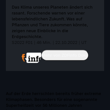
Das Klima unseres Planeten ändert sich
rasant. Forschende warnen vor einer
lebensfeindlichen Zukunft. Was auf
Pflanzen und Tiere zukommen könnte,
zeigen neue Einblicke in die
Erdgeschichte.
S2022 F01 | 46 Min. | 22.10.2022 | UT
Mehr von ZDFinfo Doku
Auf der Erde herrschten bereits früher extreme
Klimaphasen. Besonders für eine sogenannte
Superheißzeit vor 56 Millionen Jahren