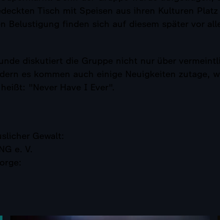
edeckten Tisch mit Speisen aus ihren Kulturen Plat
n Belustigung finden sich auf diesem später vor all
unde diskutiert die Gruppe nicht nur über vermeint
ndern es kommen auch einige Neuigkeiten zutage, w
heißt: "Never Have I Ever".
uslicher Gewalt:
G e. V.
orge: