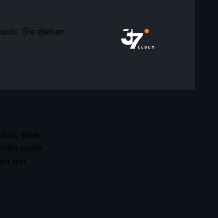
such: Sie ziehen
ikin, eine
mmen unter
men mit