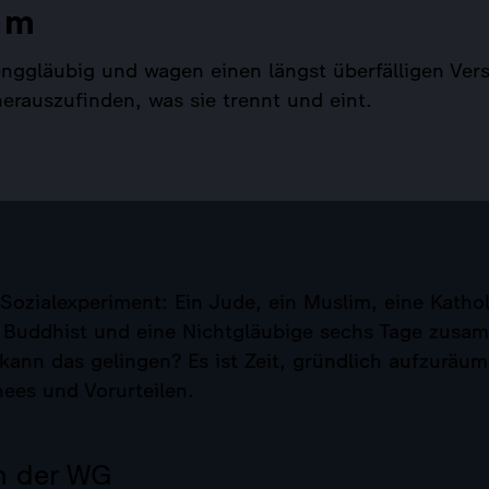
am
renggläubig und wagen einen längst überfälligen Ver
rauszufinden, was sie trennt und eint.
Sozialexperiment: Ein Jude, ein Muslim, eine Kathol
n Buddhist und eine Nichtgläubige sechs Tage zusa
ann das gelingen? Es ist Zeit, gründlich aufzuräu
hees und Vorurteilen.
in der WG