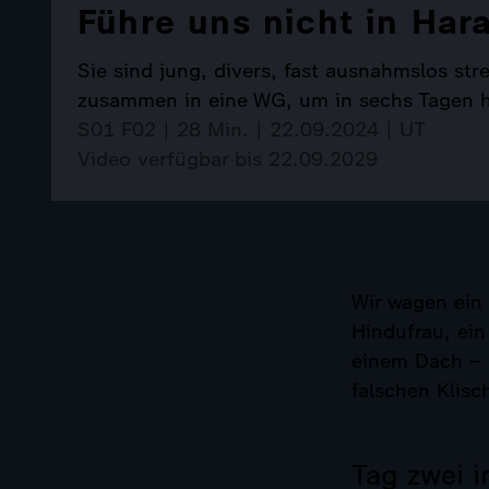
Führe uns nicht in Har
Sie sind jung, divers, fast ausnahmslos st
zusammen in eine WG, um in sechs Tagen he
S01 F02 | 28 Min. | 22.09.2024 | UT
Video verfügbar bis 22.09.2029
Wir wagen ein 
Hindufrau, ei
einem Dach – k
falschen Klisc
Tag zwei 