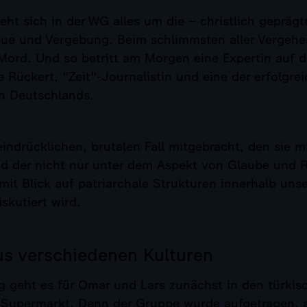
eht sich in der WG alles um die – christlich geprägt
ue und Vergebung. Beim schlimmsten aller Vergehen
 Mord. Und so betritt am Morgen eine Expertin auf 
 Rückert, "Zeit"-Journalistin und eine der erfolgre
n Deutschlands.
eindrücklichen, brutalen Fall mitgebracht, den sie m
nd der nicht nur unter dem Aspekt von Glaube und R
it Blick auf patriarchale Strukturen innerhalb unse
iskutiert wird.
us verschiedenen Kulturen
 geht es für Omar und Lars zunächst in den türkis
 Supermarkt. Denn der Gruppe wurde aufgetragen,