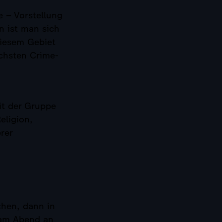
e – Vorstellung
 ist man sich
diesem Gebiet
ichsten Crime-
it der Gruppe
eligion,
rer
chen, dann in
 am Abend an