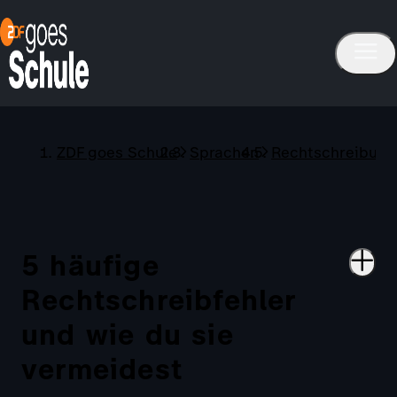
ZDF goes Schule
Sprachen
Rechtschreibung
5 häufige
Rechtschreibfehler
und wie du sie
vermeidest