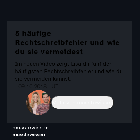
5 häufige
Rechtschreibfehler und wie
du sie vermeidest
Im neuen Video zeigt Lisa dir fünf der
häufigsten Rechtschreibfehler und wie du
sie vermeiden kannst.
| 09.10.2018 | UT
Mehr von musstewissen
musstewissen
musstewissen