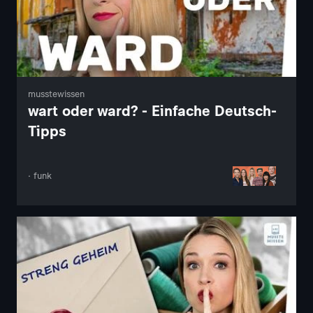
musstewissen
wart oder ward? - Einfache Deutsch-
Tipps
· funk