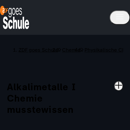
ZDF goes Schule
Chemie
Physikalische Che
Alkalimetalle I
Chemie
musstewissen