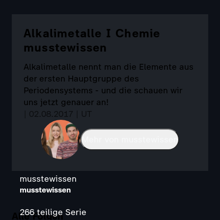
Alkalimetalle I Chemie
musstewissen
Alkalimetalle nennt man die Elemente aus
der ersten Hauptgruppe des
Periodensystems - und die schauen wir
uns jetzt genauer an!
| 02.08.2017 | UT
Mehr von musstewissen
musstewissen
musstewissen
266 teilige Serie
Alle Folgen