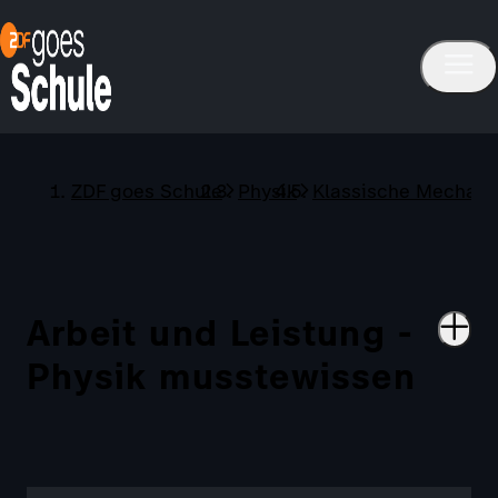
ZDF goes Schule
Physik
Klassische Mechani
Arbeit und Leistung -
Physik musstewissen