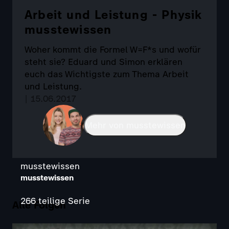
Arbeit und Leistung - Physik
musstewissen
Woher kommt die Formel W=F*s und wofür
steht sie? Eduard und Simon erklären
euch das Wichtigste zum Thema Arbeit
und Leistung.
| 15.06.2017
Mehr von musstewissen
musstewissen
musstewissen
266 teilige Serie
Alle Folgen